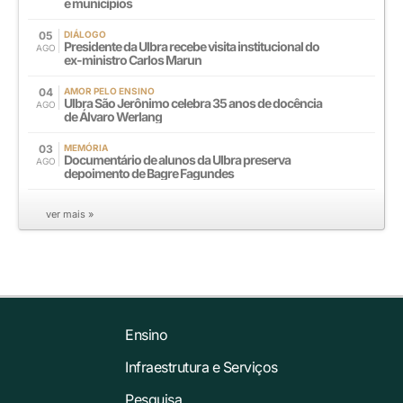
e municípios
05
DIÁLOGO
Presidente da Ulbra recebe visita institucional do
AGO
ex-ministro Carlos Marun
04
AMOR PELO ENSINO
Ulbra São Jerônimo celebra 35 anos de docência
AGO
de Álvaro Werlang
03
MEMÓRIA
Documentário de alunos da Ulbra preserva
AGO
depoimento de Bagre Fagundes
ver mais »
Ensino
Infraestrutura e Serviços
Pesquisa