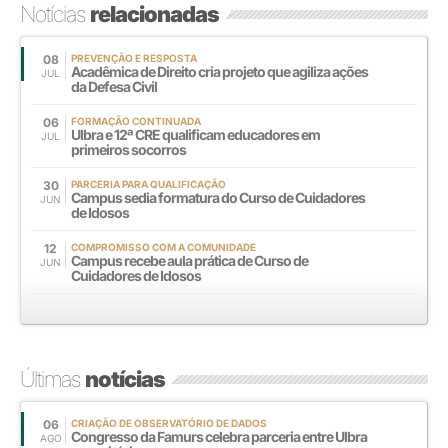
Notícias
relacionadas
08
PREVENÇÃO E RESPOSTA
Acadêmica de Direito cria projeto que agiliza ações
JUL
da Defesa Civil
06
FORMAÇÃO CONTINUADA
Ulbra e 12ª CRE qualificam educadores em
JUL
primeiros socorros
30
PARCERIA PARA QUALIFICAÇÃO
Campus sedia formatura do Curso de Cuidadores
JUN
de Idosos
12
COMPROMISSO COM A COMUNIDADE
Campus recebe aula prática de Curso de
JUN
Cuidadores de Idosos
Últimas
notícias
06
CRIAÇÃO DE OBSERVATÓRIO DE DADOS
Congresso da Famurs celebra parceria entre Ulbra
AGO