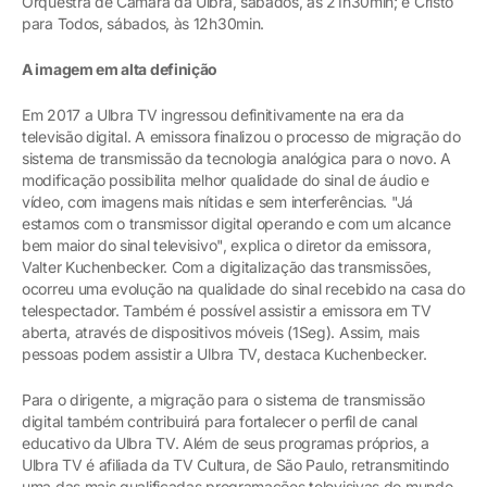
Orquestra de Câmara da Ulbra, sábados, às 21h30min; e Cristo
para Todos, sábados, às 12h30min.
A imagem em alta definição
Em 2017 a Ulbra TV ingressou definitivamente na era da
televisão digital. A emissora finalizou o processo de migração do
sistema de transmissão da tecnologia analógica para o novo. A
modificação possibilita melhor qualidade do sinal de áudio e
vídeo, com imagens mais nítidas e sem interferências. "Já
estamos com o transmissor digital operando e com um alcance
bem maior do sinal televisivo", explica o diretor da emissora,
Valter Kuchenbecker. Com a digitalização das transmissões,
ocorreu uma evolução na qualidade do sinal recebido na casa do
telespectador. Também é possível assistir a emissora em TV
aberta, através de dispositivos móveis (1Seg). Assim, mais
pessoas podem assistir a Ulbra TV, destaca Kuchenbecker.
Para o dirigente, a migração para o sistema de transmissão
digital também contribuirá para fortalecer o perfil de canal
educativo da Ulbra TV. Além de seus programas próprios, a
Ulbra TV é afiliada da TV Cultura, de São Paulo, retransmitindo
uma das mais qualificadas programações televisivas do mundo.