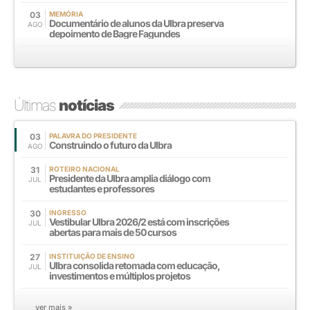
03
MEMÓRIA
Documentário de alunos da Ulbra preserva
AGO
depoimento de Bagre Fagundes
Últimas
notícias
03
PALAVRA DO PRESIDENTE
Construindo o futuro da Ulbra
AGO
31
ROTEIRO NACIONAL
Presidente da Ulbra amplia diálogo com
JUL
estudantes e professores
30
INGRESSO
Vestibular Ulbra 2026/2 está com inscrições
JUL
abertas para mais de 50 cursos
27
INSTITUIÇÃO DE ENSINO
Ulbra consolida retomada com educação,
JUL
investimentos e múltiplos projetos
ver mais »