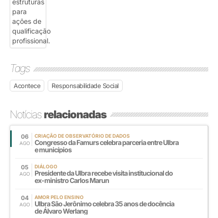
Tags
Acontece
Responsabilidade Social
Notícias
relacionadas
06
CRIAÇÃO DE OBSERVATÓRIO DE DADOS
Congresso da Famurs celebra parceria entre Ulbra
AGO
e municípios
05
DIÁLOGO
Presidente da Ulbra recebe visita institucional do
AGO
ex-ministro Carlos Marun
04
AMOR PELO ENSINO
Ulbra São Jerônimo celebra 35 anos de docência
AGO
de Álvaro Werlang