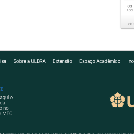
03
AGO
ver
isa
Sobre a ULBRA
Extensão
Espaço Acadêmico
In