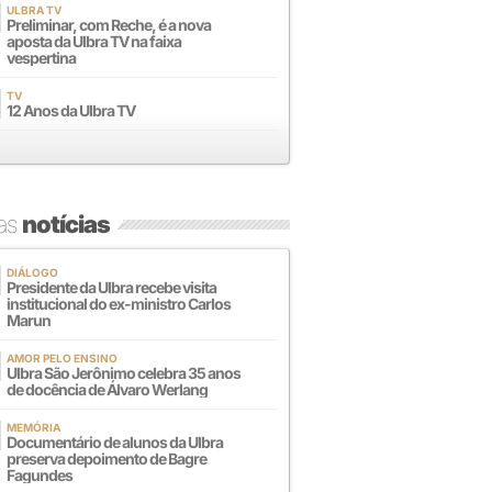
ULBRA TV
Preliminar, com Reche, é a nova
aposta da Ulbra TV na faixa
vespertina
TV
12 Anos da Ulbra TV
mas
notícias
DIÁLOGO
Presidente da Ulbra recebe visita
institucional do ex-ministro Carlos
Marun
AMOR PELO ENSINO
Ulbra São Jerônimo celebra 35 anos
de docência de Álvaro Werlang
MEMÓRIA
Documentário de alunos da Ulbra
preserva depoimento de Bagre
Fagundes