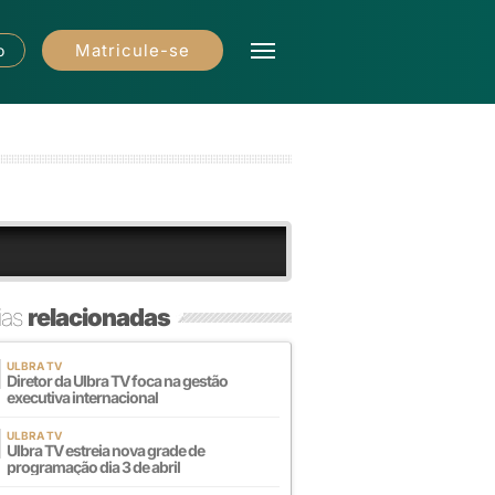
Matricule-se
o
ias
relacionadas
ULBRA TV
Diretor da Ulbra TV foca na gestão
executiva internacional
ULBRA TV
Ulbra TV estreia nova grade de
programação dia 3 de abril