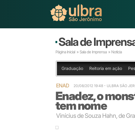
Sala de Imprens
Página Inicial
»
Sala de Imprensa
» Notícia
Graduação
Reitoria em ação
Pes
ENAD
20/08/2012 19:48
- ULBRA SÃO JE
Enadez, o mons
tem nome
Vinícius de Souza Hahn, de Gra