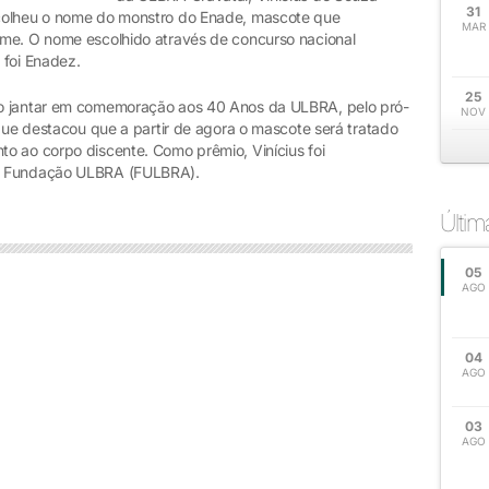
31
scolheu o nome do monstro do Enade, mascote que
MAR
ame. O nome escolhido através de concurso nacional
o foi Enadez.
25
 o jantar em comemoração aos 40 Anos da ULBRA, pelo pró-
NOV
 que destacou que a partir de agora o mascote será tratado
o ao corpo discente. Como prêmio, Vinícius foi
la Fundação ULBRA (FULBRA).
Últi
05
AGO
04
AGO
03
AGO