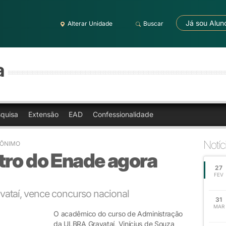
Já sou Alun
Alterar Unidade
Buscar
a
quisa
Extensão
EAD
Confessionalidade
Notíc
RÔNIMO
tro do Enade agora
27
FEV
vataí, vence concurso nacional
31
MAR
O acadêmico do curso de Administração
da ULBRA Gravataí, Vinícius de Souza