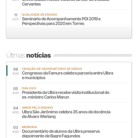
Cervantes
11
QUALIDADE DE ENSINO
Seminário de Acompanhamento PDI 2019 e
OUT
Perspectivas para 2020 em Torres
Últimas
notícias
06
CRIAÇÃO DE OBSERVATÓRIO DE DADOS
Congresso da Famurs celebra parceria entre Ulbra
AGO
e municípios
05
DIÁLOGO
Presidente da Ulbra recebe visita institucional do
AGO
ex-ministro Carlos Marun
04
AMOR PELO ENSINO
Ulbra São Jerônimo celebra 35 anos de docência
AGO
de Álvaro Werlang
03
MEMÓRIA
Documentário de alunos da Ulbra preserva
AGO
depoimento de Bagre Fagundes