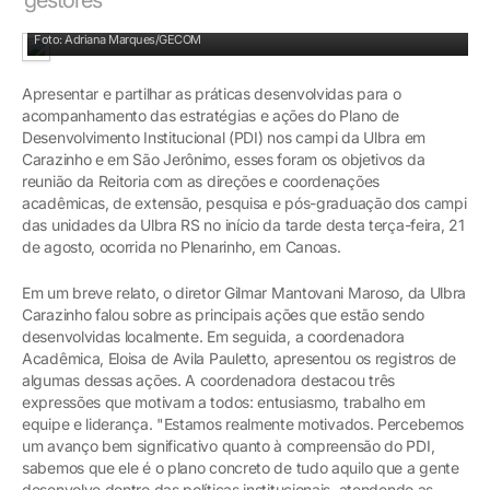
A presidente da Comissão do PDI, Cármen Lúcia Rodrigues, abriu a reunião
Foto: Adriana Marques/GECOM
Apresentar e partilhar as práticas desenvolvidas para o
acompanhamento das estratégias e ações do Plano de
Desenvolvimento Institucional (PDI) nos campi da Ulbra em
Carazinho e em São Jerônimo, esses foram os objetivos da
reunião da Reitoria com as direções e coordenações
acadêmicas, de extensão, pesquisa e pós-graduação dos campi
das unidades da Ulbra RS no início da tarde desta terça-feira, 21
de agosto, ocorrida no Plenarinho, em Canoas.
Em um breve relato, o diretor Gilmar Mantovani Maroso, da Ulbra
Carazinho falou sobre as principais ações que estão sendo
desenvolvidas localmente. Em seguida, a coordenadora
Acadêmica, Eloisa de Avila Pauletto, apresentou os registros de
algumas dessas ações. A coordenadora destacou três
expressões que motivam a todos: entusiasmo, trabalho em
equipe e liderança. "Estamos realmente motivados. Percebemos
um avanço bem significativo quanto à compreensão do PDI,
sabemos que ele é o plano concreto de tudo aquilo que a gente
desenvolve dentro das políticas institucionais, atendendo as