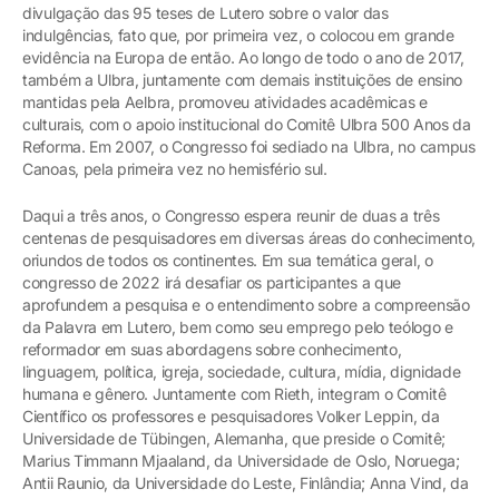
divulgação das 95 teses de Lutero sobre o valor das
indulgências, fato que, por primeira vez, o colocou em grande
evidência na Europa de então. Ao longo de todo o ano de 2017,
também a Ulbra, juntamente com demais instituições de ensino
mantidas pela Aelbra, promoveu atividades acadêmicas e
culturais, com o apoio institucional do Comitê Ulbra 500 Anos da
Reforma. Em 2007, o Congresso foi sediado na Ulbra, no campus
Canoas, pela primeira vez no hemisfério sul.
Daqui a três anos, o Congresso espera reunir de duas a três
centenas de pesquisadores em diversas áreas do conhecimento,
oriundos de todos os continentes. Em sua temática geral, o
congresso de 2022 irá desafiar os participantes a que
aprofundem a pesquisa e o entendimento sobre a compreensão
da Palavra em Lutero, bem como seu emprego pelo teólogo e
reformador em suas abordagens sobre conhecimento,
linguagem, política, igreja, sociedade, cultura, mídia, dignidade
humana e gênero. Juntamente com Rieth, integram o Comitê
Científico os professores e pesquisadores Volker Leppin, da
Universidade de Tübingen, Alemanha, que preside o Comitê;
Marius Timmann Mjaaland, da Universidade de Oslo, Noruega;
Antii Raunio, da Universidade do Leste, Finlândia; Anna Vind, da