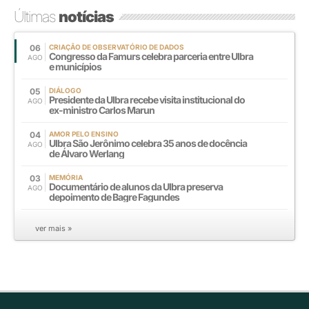
Últimas
notícias
06
CRIAÇÃO DE OBSERVATÓRIO DE DADOS
Congresso da Famurs celebra parceria entre Ulbra
AGO
e municípios
05
DIÁLOGO
Presidente da Ulbra recebe visita institucional do
AGO
ex-ministro Carlos Marun
04
AMOR PELO ENSINO
Ulbra São Jerônimo celebra 35 anos de docência
AGO
de Álvaro Werlang
03
MEMÓRIA
Documentário de alunos da Ulbra preserva
AGO
depoimento de Bagre Fagundes
ver mais »