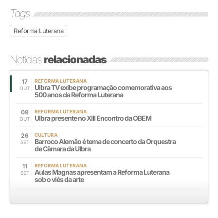
Tags
Reforma Luterana
Notícias
relacionadas
17
REFORMA LUTERANA
Ulbra TV exibe programação comemorativa aos
OUT
500 anos da Reforma Luterana
09
REFORMA LUTERANA
Ulbra presente no XIII Encontro da OBEM
OUT
26
CULTURA
Barroco Alemão é tema de concerto da Orquestra
SET
de Câmara da Ulbra
11
REFORMA LUTERANA
Aulas Magnas apresentam a Reforma Luterana
SET
sob o viés da arte