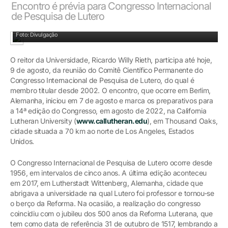
Encontro é prévia para Congresso Internacional
de Pesquisa de Lutero
Professores e pesquisadores que integram o Comitê Científico
Foto: Divulgação
O reitor da Universidade, Ricardo Willy Rieth, participa até hoje,
9 de agosto, da reunião do Comitê Científico Permanente do
Congresso Internacional de Pesquisa de Lutero, do qual é
membro titular desde 2002. O encontro, que ocorre em Berlim,
Alemanha, iniciou em 7 de agosto e marca os preparativos para
a 14ª edição do Congresso, em agosto de 2022, na California
Lutheran University (
www.callutheran.edu
), em Thousand Oaks,
cidade situada a 70 km ao norte de Los Angeles, Estados
Unidos.
O Congresso Internacional de Pesquisa de Lutero ocorre desde
1956, em intervalos de cinco anos. A última edição aconteceu
em 2017, em Lutherstadt Wittenberg, Alemanha, cidade que
abrigava a universidade na qual Lutero foi professor e tornou-se
o berço da Reforma. Na ocasião, a realização do congresso
coincidiu com o jubileu dos 500 anos da Reforma Luterana, que
tem como data de referência 31 de outubro de 1517, lembrando a