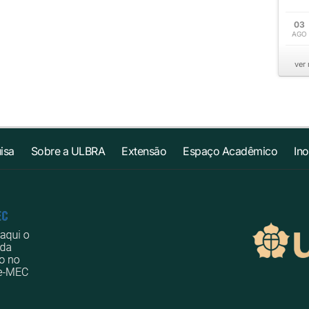
03
AGO
ver
isa
Sobre a ULBRA
Extensão
Espaço Acadêmico
In