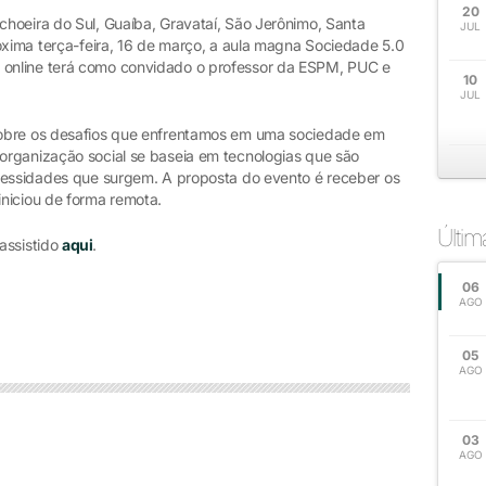
20
hoeira do Sul, Guaíba, Gravataí, São Jerônimo, Santa
JUL
óxima terça-feira, 16 de março, a aula magna Sociedade 5.0
online terá como convidado o professor da ESPM, PUC e
10
JUL
sobre os desafios que enfrentamos em uma sociedade em
organização social se baseia em tecnologias que são
cessidades que surgem. A proposta do evento é receber os
niciou de forma remota.
Últi
 assistido
aqui
.
06
AGO
05
AGO
03
AGO