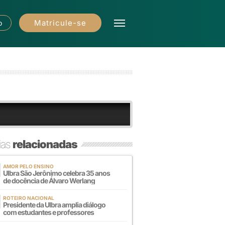
Matricule-se
o
ias
relacionadas
AMOR PELO ENSINO
Ulbra São Jerônimo celebra 35 anos
de docência de Álvaro Werlang
ROTEIRO NACIONAL
Presidente da Ulbra amplia diálogo
com estudantes e professores