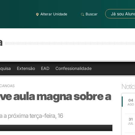
Já sou Alun
Alterar Unidade
Buscar
a
quisa
Extensão
EAD
Confessionalidade
Notíc
 CANOAS
ve aula magna sobre a
04
AGO
 a próxima terça-feira, 16
31
JUL