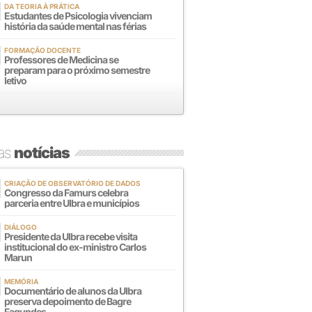
DA TEORIA À PRÁTICA
Estudantes de Psicologia vivenciam
história da saúde mental nas férias
FORMAÇÃO DOCENTE
Professores de Medicina se
preparam para o próximo semestre
letivo
mas
notícias
CRIAÇÃO DE OBSERVATÓRIO DE DADOS
Congresso da Famurs celebra
parceria entre Ulbra e municípios
DIÁLOGO
Presidente da Ulbra recebe visita
institucional do ex-ministro Carlos
Marun
MEMÓRIA
Documentário de alunos da Ulbra
preserva depoimento de Bagre
Fagundes