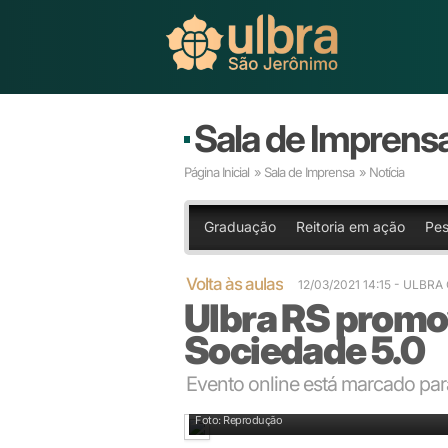
Sala de Imprens
Página Inicial
»
Sala de Imprensa
» Notícia
Graduação
Reitoria em ação
Pes
Volta às aulas
12/03/2021 14:15
- ULBRA
Ulbra RS promo
Sociedade 5.0
Evento online está marcado para
Foto: Reprodução