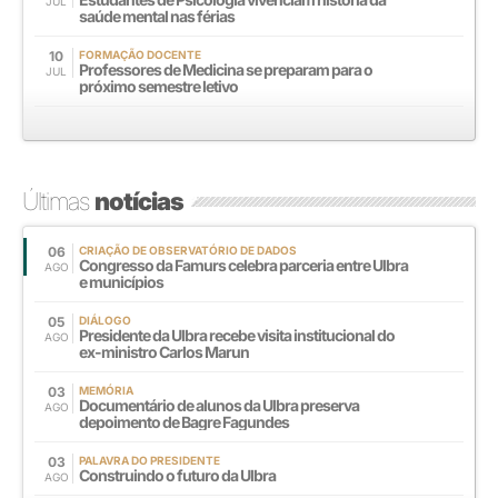
JUL
saúde mental nas férias
10
FORMAÇÃO DOCENTE
Professores de Medicina se preparam para o
JUL
próximo semestre letivo
Últimas
notícias
06
CRIAÇÃO DE OBSERVATÓRIO DE DADOS
Congresso da Famurs celebra parceria entre Ulbra
AGO
e municípios
05
DIÁLOGO
Presidente da Ulbra recebe visita institucional do
AGO
ex-ministro Carlos Marun
03
MEMÓRIA
Documentário de alunos da Ulbra preserva
AGO
depoimento de Bagre Fagundes
03
PALAVRA DO PRESIDENTE
Construindo o futuro da Ulbra
AGO