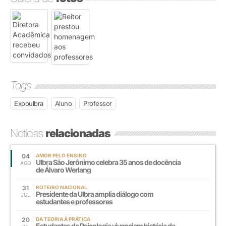
Tags
Expoulbra
Aluno
Professor
Notícias
relacionadas
04
AMOR PELO ENSINO
Ulbra São Jerônimo celebra 35 anos de docência
AGO
de Álvaro Werlang
31
ROTEIRO NACIONAL
Presidente da Ulbra amplia diálogo com
JUL
estudantes e professores
20
DA TEORIA À PRÁTICA
Estudantes de Psicologia vivenciam história da