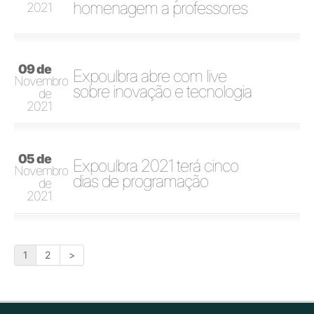
homenagem a professores
2021
09 de
Expoulbra abre com live
Novembro
sobre inovação e tecnologia
de
2021
05 de
Expoulbra 2021 terá cinco
Novembro
dias de programação
de
2021
1
2
>