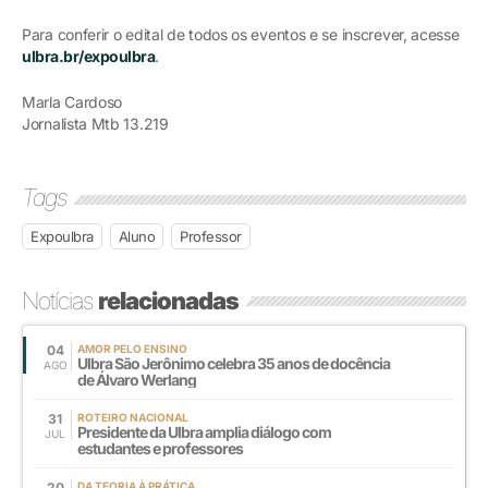
Para conferir o edital de todos os eventos e se inscrever, acesse
ulbra.br/expoulbra
.
Marla Cardoso
Jornalista Mtb 13.219
Tags
Expoulbra
Aluno
Professor
Notícias
relacionadas
04
AMOR PELO ENSINO
Ulbra São Jerônimo celebra 35 anos de docência
AGO
de Álvaro Werlang
31
ROTEIRO NACIONAL
Presidente da Ulbra amplia diálogo com
JUL
estudantes e professores
20
DA TEORIA À PRÁTICA