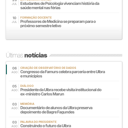
Estudantes de Psicologia vivenciam história da
JUL
saúde mental nas férias
10
FORMAÇÃO DOCENTE
Professores de Medicina se preparam para o
JUL
próximo semestre letivo
Últimas
notícias
06
CRIAÇÃO DE OBSERVATÓRIO DE DADOS
Congresso da Famurs celebra parceria entre Ulbra
AGO
e municípios
05
DIÁLOGO
Presidente da Ulbra recebe visita institucional do
AGO
ex-ministro Carlos Marun
03
MEMÓRIA
Documentário de alunos da Ulbra preserva
AGO
depoimento de Bagre Fagundes
03
PALAVRA DO PRESIDENTE
Construindo o futuro da Ulbra
AGO