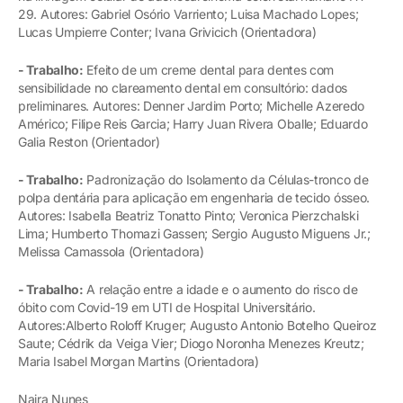
29. Autores: Gabriel Osório Varriento; Luisa Machado Lopes;
Lucas Umpierre Conter; Ivana Grivicich (Orientadora)
- Trabalho:
Efeito de um creme dental para dentes com
sensibilidade no clareamento dental em consultório: dados
preliminares. Autores: Denner Jardim Porto; Michelle Azeredo
Américo; Filipe Reis Garcia; Harry Juan Rivera Oballe; Eduardo
Galia Reston (Orientador)
- Trabalho:
Padronização do Isolamento da Células-tronco de
polpa dentária para aplicação em engenharia de tecido ósseo.
Autores: Isabella Beatriz Tonatto Pinto; Veronica Pierzchalski
Lima; Humberto Thomazi Gassen; Sergio Augusto Miguens Jr.;
Melissa Camassola (Orientadora)
- Trabalho:
A relação entre a idade e o aumento do risco de
óbito com Covid-19 em UTI de Hospital Universitário.
Autores:Alberto Roloff Kruger; Augusto Antonio Botelho Queiroz
Saute; Cédrik da Veiga Vier; Diogo Noronha Menezes Kreutz;
Maria Isabel Morgan Martins (Orientadora)
Naira Nunes