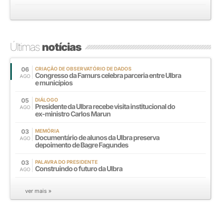
Últimas
notícias
06
CRIAÇÃO DE OBSERVATÓRIO DE DADOS
Congresso da Famurs celebra parceria entre Ulbra
AGO
e municípios
05
DIÁLOGO
Presidente da Ulbra recebe visita institucional do
AGO
ex-ministro Carlos Marun
03
MEMÓRIA
Documentário de alunos da Ulbra preserva
AGO
depoimento de Bagre Fagundes
03
PALAVRA DO PRESIDENTE
Construindo o futuro da Ulbra
AGO
ver mais »