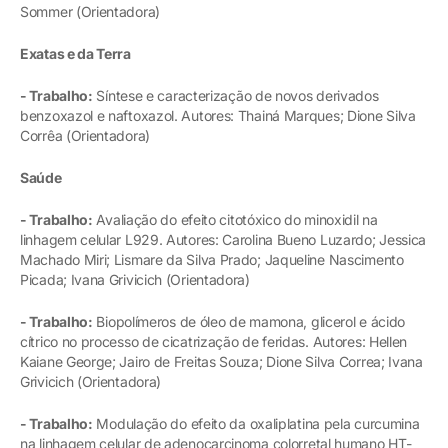
Sommer (Orientadora)
Exatas e da Terra
- Trabalho:
Síntese e caracterização de novos derivados
benzoxazol e naftoxazol. Autores: Thainá Marques; Dione Silva
Corrêa (Orientadora)
Saúde
- Trabalho:
Avaliação do efeito citotóxico do minoxidil na
linhagem celular L929. Autores: Carolina Bueno Luzardo; Jessica
Machado Miri; Lismare da Silva Prado; Jaqueline Nascimento
Picada; Ivana Grivicich (Orientadora)
- Trabalho:
Biopolímeros de óleo de mamona, glicerol e ácido
cítrico no processo de cicatrização de feridas. Autores: Hellen
Kaiane George; Jairo de Freitas Souza; Dione Silva Correa; Ivana
Grivicich (Orientadora)
- Trabalho:
Modulação do efeito da oxaliplatina pela curcumina
na linhagem celular de adenocarcinoma colorretal humano HT-