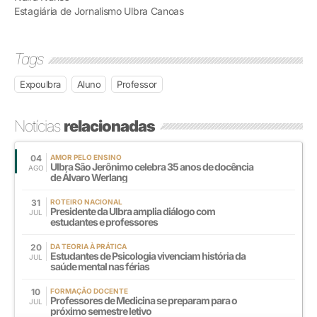
Estagiária de Jornalismo Ulbra Canoas
Tags
Expoulbra
Aluno
Professor
Notícias
relacionadas
04
AMOR PELO ENSINO
Ulbra São Jerônimo celebra 35 anos de docência
AGO
de Álvaro Werlang
31
ROTEIRO NACIONAL
Presidente da Ulbra amplia diálogo com
JUL
estudantes e professores
20
DA TEORIA À PRÁTICA
Estudantes de Psicologia vivenciam história da
JUL
saúde mental nas férias
10
FORMAÇÃO DOCENTE
Professores de Medicina se preparam para o
JUL
próximo semestre letivo