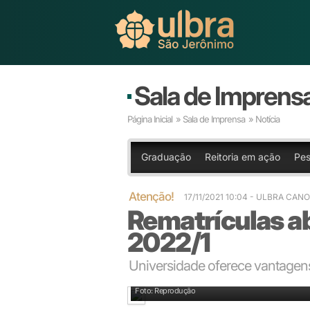
Sala de Imprens
Página Inicial
»
Sala de Imprensa
» Notícia
Graduação
Reitoria em ação
Pes
Atenção!
17/11/2021 10:04
- ULBRA CAN
Rematrículas a
2022/1
Universidade oferece vantagen
Foto: Reprodução