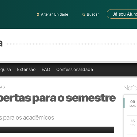
Já sou Alun
Alterar Unidade
Buscar
a
quisa
Extensão
EAD
Confessionalidade
Notíc
OAS
bertas para o semestre
09
MAR
s para os acadêmicos
15
FEV