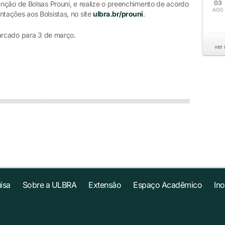
03
nção de Bolsas Prouni, e realize o preenchimento de acordo
AGO
tações aos Bolsistas, no site
ulbra.br/prouni
.
marcado para 3 de março.
ver
isa
Sobre a ULBRA
Extensão
Espaço Acadêmico
In