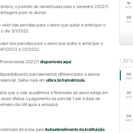
16
novembro, o período de rematrículas para o semestre 2022/1.
NOV
 vantagens para os alunos:
08
JUL
valor das parcelas para o aluno que quitar e antecipar o
o dia 3/1/2022.
alor das parcelas para o aluno que quitar e antecipar o
4/1/2022 a 1/2/2022.
Últi
s Promocionais 2022/1
disponíveis aqui
.
disponibilizando parcelamentos diferenciados a alunos
06
AGO
resencial. Saiba mais em
ulbra.br/rematricula
.
sário que a vida acadêmica e financeira do aluno esteja em
05
AGO
o aluno efetua o pagamento da parcela 1 até a data de
imeiro dia útil após a emissão).
04
AGO
anutenção de bolsa pelo
Autoatendimento da Instituição
.