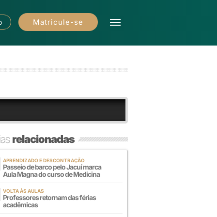
Matricule-se
o
ias
relacionadas
APRENDIZADO E DESCONTRAÇÃO
Passeio de barco pelo Jacuí marca
Aula Magna do curso de Medicina
VOLTA ÀS AULAS
Professores retornam das férias
acadêmicas