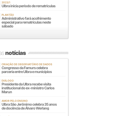
2023/1
Ulbra inicia período de rematrículas
PLANTÃO
Administrativo fará acolhimento
especial para rematrículas neste
sábado
mas
notícias
CRIAÇÃO DE OBSERVATÓRIO DE DADOS
Congresso da Famurs celebra
parceria entre Ulbra e municípios
DIÁLOGO
Presidente da Ulbra recebe visita
institucional do ex-ministro Carlos
Marun
AMOR PELO ENSINO
Ulbra São Jerônimo celebra 35 anos
de docência de Álvaro Werlang