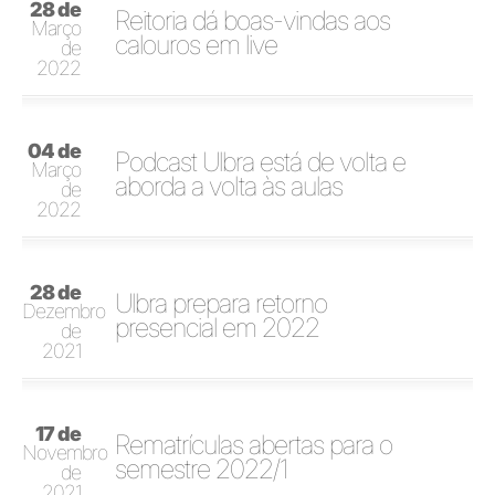
28 de
Reitoria dá boas-vindas aos
Março
calouros em live
de
2022
04 de
Podcast Ulbra está de volta e
Março
aborda a volta às aulas
de
2022
28 de
Ulbra prepara retorno
Dezembro
presencial em 2022
de
2021
17 de
Rematrículas abertas para o
Novembro
semestre 2022/1
de
2021