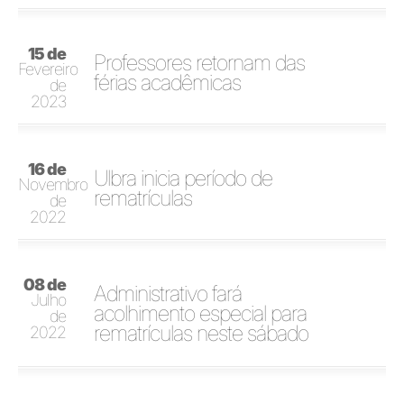
15 de
Professores retornam das
Fevereiro
férias acadêmicas
de
2023
16 de
Ulbra inicia período de
Novembro
rematrículas
de
2022
08 de
Administrativo fará
Julho
acolhimento especial para
de
rematrículas neste sábado
2022