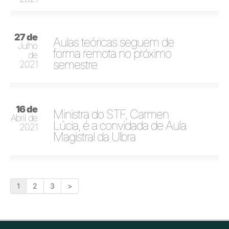
27 de
Aulas teóricas seguem de
Julho
forma remota no próximo
de
semestre
2021
16 de
Ministra do STF, Carmen
Abril de
Lúcia, é a convidada de Aula
2021
Magistral da Ulbra
1
2
3
>