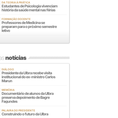
DA TEORIA À PRÁTICA
Estudantes de Psicologia vivenciam
história da saúde mental nas férias
FORMAÇÃO DOCENTE
Professores de Medicina se
preparam para o próximo semestre
letivo
mas
notícias
DIÁLOGO
Presidente da Ulbra recebe visita
institucional do ex-ministro Carlos
Marun
MEMÓRIA
Documentário de alunos da Ulbra
preserva depoimento de Bagre
Fagundes
PALAVRA DO PRESIDENTE
Construindo o futuro da Ulbra