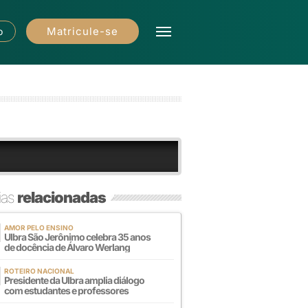
Matricule-se
o
ias
relacionadas
AMOR PELO ENSINO
Ulbra São Jerônimo celebra 35 anos
de docência de Álvaro Werlang
ROTEIRO NACIONAL
Presidente da Ulbra amplia diálogo
com estudantes e professores