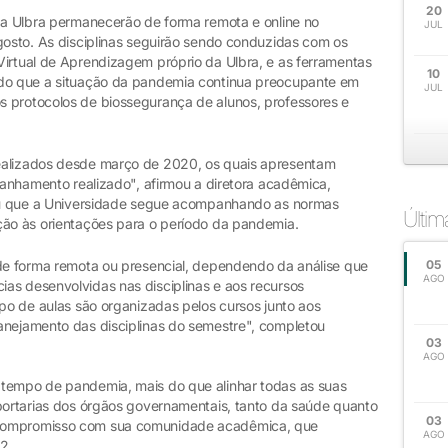
20
 da Ulbra permanecerão de forma remota e online no
JUL
gosto. As disciplinas seguirão sendo conduzidas com os
Virtual de Aprendizagem próprio da Ulbra, e as ferramentas
10
ndo que a situação da pandemia continua preocupante em
JUL
 protocolos de biossegurança de alunos, professores e
ealizados desde março de 2020, os quais apresentam
mpanhamento realizado", afirmou a diretora acadêmica,
rçou que a Universidade segue acompanhando as normas
Últi
ção às orientações para o período da pandemia.
 de forma remota ou presencial, dependendo da análise que
05
AGO
as desenvolvidas nas disciplinas e aos recursos
ipo de aulas são organizadas pelos cursos junto aos
anejamento das disciplinas do semestre", completou
03
AGO
 tempo de pandemia, mais do que alinhar todas as suas
 portarias dos órgãos governamentais, tanto da saúde quanto
03
 compromisso com sua comunidade acadêmica, que
AGO
/2.