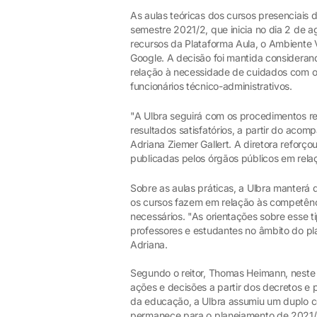
As aulas teóricas dos cursos presenciais
semestre 2021/2, que inicia no dia 2 de a
recursos da Plataforma Aula, o Ambiente 
Google. A decisão foi mantida considera
relação à necessidade de cuidados com os
funcionários técnico-administrativos.
"A Ulbra seguirá com os procedimentos r
resultados satisfatórios, a partir do aco
Adriana Ziemer Gallert. A diretora refo
publicadas pelos órgãos públicos em rela
Sobre as aulas práticas, a Ulbra manterá
os cursos fazem em relação às competênci
necessários. "As orientações sobre esse t
professores e estudantes no âmbito do pl
Adriana.
Segundo o reitor, Thomas Heimann, neste
ações e decisões a partir dos decretos e
da educação, a Ulbra assumiu um duplo
permanece para o planejamento de 2021