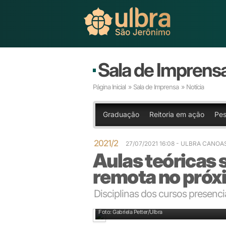
Sala de Imprens
Página Inicial
»
Sala de Imprensa
» Notícia
Graduação
Reitoria em ação
Pes
2021/2
27/07/2021 16:08
- ULBRA CANOA
Aulas teóricas
remota no próx
Disciplinas dos cursos presenci
Plataforma Aula concentra atividades das disciplinas
Foto: Gabriela Petter/Ulbra