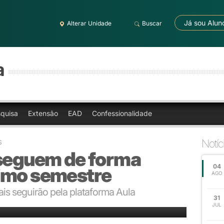
Já sou Alun
Alterar Unidade
Buscar
a
quisa
Extensão
EAD
Confessionalidade
Notíc
S
 seguem de forma
04
imo semestre
AGO
ais seguirão pela plataforma Aula
31
 teóricas
JUL