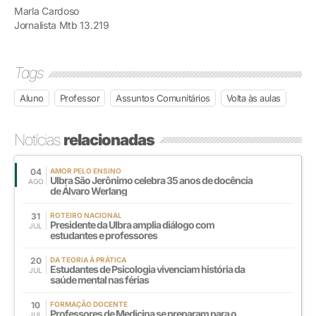
Marla Cardoso
Jornalista Mtb 13.219
Tags
Aluno
Professor
Assuntos Comunitários
Volta às aulas
Notícias
relacionadas
04
AMOR PELO ENSINO
Ulbra São Jerônimo celebra 35 anos de docência
AGO
de Álvaro Werlang
31
ROTEIRO NACIONAL
Presidente da Ulbra amplia diálogo com
JUL
estudantes e professores
20
DA TEORIA À PRÁTICA
Estudantes de Psicologia vivenciam história da
JUL
saúde mental nas férias
10
FORMAÇÃO DOCENTE
Professores de Medicina se preparam para o
JUL