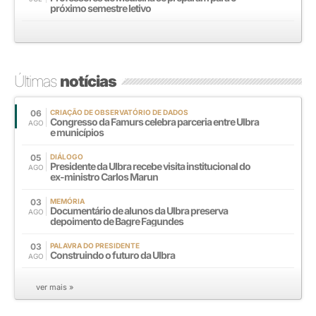
próximo semestre letivo
Últimas
notícias
06
CRIAÇÃO DE OBSERVATÓRIO DE DADOS
Congresso da Famurs celebra parceria entre Ulbra
AGO
e municípios
05
DIÁLOGO
Presidente da Ulbra recebe visita institucional do
AGO
ex-ministro Carlos Marun
03
MEMÓRIA
Documentário de alunos da Ulbra preserva
AGO
depoimento de Bagre Fagundes
03
PALAVRA DO PRESIDENTE
Construindo o futuro da Ulbra
AGO
ver mais »