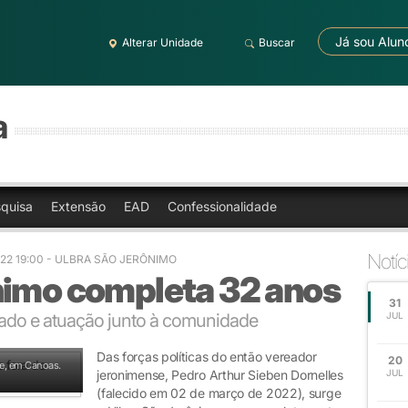
Já sou Alun
Alterar Unidade
Buscar
a
quisa
Extensão
EAD
Confessionalidade
Notíc
22 19:00
- ULBRA SÃO JERÔNIMO
nimo completa 32 anos
31
zado e atuação junto à comunidade
JUL
Das forças políticas do então vereador
20
de, em Canoas.
jeronimense, Pedro Arthur Sieben Dornelles
JUL
(falecido em 02 de março de 2022), surge