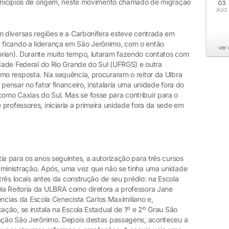
municípios de origem, neste movimento chamado de migração
03
AGO
em diversas regiões e a Carbonífera esteve centrada em
ficando a liderança em São Jerônimo, com o então
ver
rian). Durante muito tempo, lutaram fazendo contatos com
idade Federal do Rio Grande do Sul (UFRGS) e outra
omo resposta. Na sequência, procuraram o reitor da Ulbra
pensar no fator financeiro, instalaria uma unidade fora do
mo Caxias do Sul. Mas se fosse para contribuir para o
professores, iniciaria a primeira unidade fora da sede em
ia para os anos seguintes, a autorização para três cursos
dministração. Após, uma vez que não se tinha uma unidade
 três locais antes da construção de seu prédio: na Escola
la Reitoria da ULBRA como diretora a professora Jane
dências da Escola Cenecista Carlos Maximiliano e,
cação, se instala na Escola Estadual de 1º e 2º Grau São
cação São Jerônimo. Depois destas passagens, aconteceu a