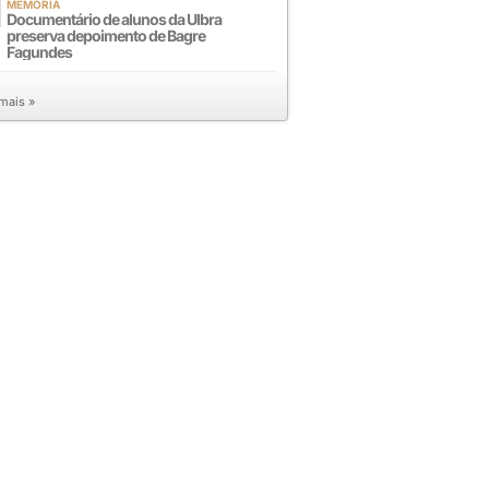
MEMÓRIA
Documentário de alunos da Ulbra
preserva depoimento de Bagre
Fagundes
 mais »