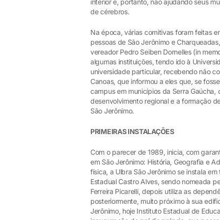
interior e, portanto, não ajudando seus 
de cérebros.
Na época, várias comitivas foram feitas 
pessoas de São Jerônimo e Charqueadas, 
vereador Pedro Seiben Dornelles (in memo
algumas instituições, tendo ido à Univers
universidade particular, recebendo não c
Canoas, que informou a eles que, se fosse 
campus em municípios da Serra Gaúcha, co
desenvolvimento regional e a formação de 
São Jerônimo.
PRIMEIRAS INSTALAÇÕES
Com o parecer de 1989, inicia, com garant
em São Jerônimo: História, Geografia e A
física, a Ulbra São Jerônimo se instala em
Estadual Castro Alves, sendo nomeada pe
Ferreira Picarelli, depois utiliza as depen
posteriormente, muito próximo à sua edifi
Jerônimo, hoje Instituto Estadual de Edu