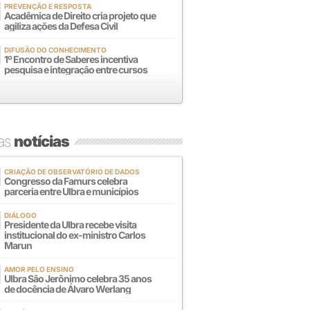
PREVENÇÃO E RESPOSTA
Acadêmica de Direito cria projeto que
agiliza ações da Defesa Civil
DIFUSÃO DO CONHECIMENTO
1º Encontro de Saberes incentiva
pesquisa e integração entre cursos
mas
notícias
CRIAÇÃO DE OBSERVATÓRIO DE DADOS
Congresso da Famurs celebra
parceria entre Ulbra e municípios
DIÁLOGO
Presidente da Ulbra recebe visita
institucional do ex-ministro Carlos
Marun
AMOR PELO ENSINO
Ulbra São Jerônimo celebra 35 anos
de docência de Álvaro Werlang