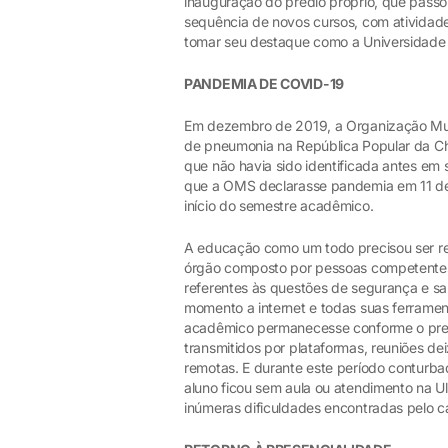
inauguração do prédio próprio, que passo
sequência de novos cursos, com atividad
tomar seu destaque como a Universidade 
PANDEMIA DE COVID-19
Em dezembro de 2019, a Organização Mund
de pneumonia na República Popular da Ch
que não havia sido identificada antes e
que a OMS declarasse pandemia em 11 de
início do semestre acadêmico.
A educação como um todo precisou ser rev
órgão composto por pessoas competentes 
referentes às questões de segurança e sa
momento a internet e todas suas ferramen
acadêmico permanecesse conforme o prev
transmitidos por plataformas, reuniões d
remotas. E durante este período conturba
aluno ficou sem aula ou atendimento na 
inúmeras dificuldades encontradas pelo c