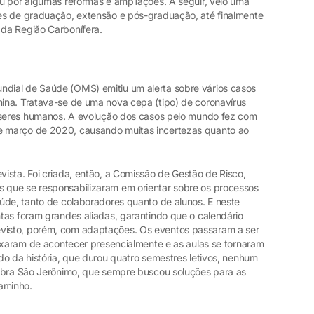
u por algumas reformas e ampliações. A seguir, veio uma
es de graduação, extensão e pós-graduação, até finalmente
da Região Carbonífera.
ial de Saúde (OMS) emitiu um alerta sobre vários casos
ina. Tratava-se de uma nova cepa (tipo) de coronavírus
m seres humanos. A evolução dos casos pelo mundo fez com
 março de 2020, causando muitas incertezas quanto ao
ista. Foi criada, então, a Comissão de Gestão de Risco,
que se responsabilizaram em orientar sobre os processos
úde, tanto de colaboradores quanto de alunos. E neste
tas foram grandes aliadas, garantindo que o calendário
isto, porém, com adaptações. Os eventos passaram a ser
eixaram de acontecer presencialmente e as aulas se tornaram
do da história, que durou quatro semestres letivos, nenhum
Ulbra São Jerônimo, que sempre buscou soluções para as
aminho.