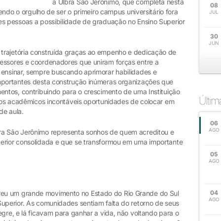
a Ulbra São Jerônimo, que completa nesta
08
tendo o orgulho de ser o primeiro campus universitário fora
JUL
es pessoas a possibilidade de graduação no Ensino Superior
30
JUN
trajetória construída graças ao empenho e dedicação de
essores e coordenadores que uniram forças entre a
 ensinar, sempre buscando aprimorar habilidades e
importantes desta construção inúmeras organizações que
entos, contribuindo para o crescimento de uma Instituição
Últi
 aos acadêmicos incontáveis oportunidades de colocar em
de aula.
06
AGO
ra São Jerônimo representa sonhos de quem acreditou e
perior consolidada e que se transformou em uma importante
05
AGO
eu um grande movimento no Estado do Rio Grande do Sul
04
AGO
Superior. As comunidades sentiam falta do retorno de seus
egre, e lá ficavam para ganhar a vida, não voltando para o