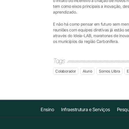
o intuito do incentivo à criação de novos
tem como eixos principais a inovação, de
aprendizado.
E não há como pensar em futuro sem menc
reuniões com equipes diretivas já estão s
através do Ideia-LAB, maratonas de inov
os municípios da região Carbonífera.
Tags
Colaborador
Aluno
Somos Ulbra
E
Ensino
Infraestrutura e Serviços
Pesqu