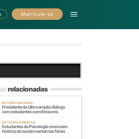
Matricule-se
o
ias
relacionadas
ROTEIRO NACIONAL
Presidente da Ulbra amplia diálogo
com estudantes e professores
DA TEORIA À PRÁTICA
Estudantes de Psicologia vivenciam
história da saúde mental nas férias