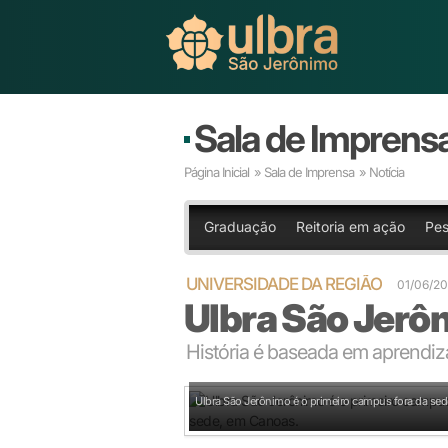
Sala de Imprens
Página Inicial
»
Sala de Imprensa
» Notícia
Graduação
Reitoria em ação
Pes
UNIVERSIDADE DA REGIÃO
01/06/20
Ulbra São Jerô
História é baseada em aprendi
Ulbra São Jerônimo é o primeiro campus fora da se