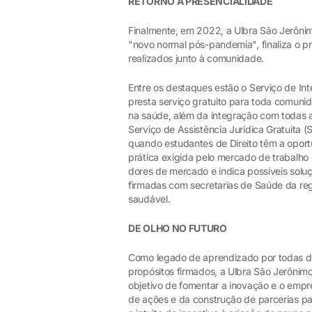
RETORNO À PRESENCIALIDADE
Finalmente, em 2022, a Ulbra São Jerônim
"novo normal pós-pandemia", finaliza o pr
realizados junto à comunidade.
Entre os destaques estão o Serviço de In
presta serviço gratuito para toda comuni
na saúde, além da integração com todas as
Serviço de Assistência Jurídica Gratuita (S
quando estudantes de Direito têm a oportu
prática exigida pelo mercado de trabalho
dores de mercado e indica possíveis sol
firmadas com secretarias de Saúde da reg
saudável.
DE OLHO NO FUTURO
Como legado de aprendizado por todas di
propósitos firmados, a Ulbra São Jerônim
objetivo de fomentar a inovação e o emp
de ações e da construção de parcerias p