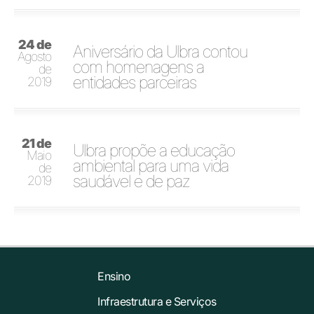
24 de
Aniversário da Ulbra contou
Agosto
com homenagens a
de
entidades parceiras
2019
21 de
Ulbra propõe a educação
Maio
ambiental para uma vida
de
saudável e de paz
2019
Ensino
Infraestrutura e Serviços