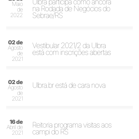
Ulbra participa como âncora
Maio
na Rodada de Negócios do
de
Sebrae/RS
2022
02 de
Vestibular 2021/2 da Ulbra
Agosto
está com inscrições abertas
de
2021
02 de
Ulbra.br está de cara nova
Agosto
de
2021
16 de
Reitoria programa visitas aos
Abril de
campi do RS
2021