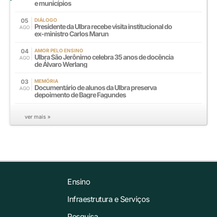
e municípios
05
DIÁLOGO
Presidente da Ulbra recebe visita institucional do
AGO
ex-ministro Carlos Marun
04
AMOR PELO ENSINO
Ulbra São Jerônimo celebra 35 anos de docência
AGO
de Álvaro Werlang
03
MEMÓRIA
Documentário de alunos da Ulbra preserva
AGO
depoimento de Bagre Fagundes
ver mais »
Ensino
Infraestrutura e Serviços
Pesquisa