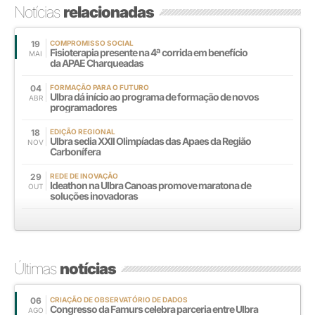
Notícias
relacionadas
19
COMPROMISSO SOCIAL
Fisioterapia presente na 4ª corrida em benefício
MAI
da APAE Charqueadas
04
FORMAÇÃO PARA O FUTURO
Ulbra dá início ao programa de formação de novos
ABR
programadores
18
EDIÇÃO REGIONAL
Ulbra sedia XXll Olimpíadas das Apaes da Região
NOV
Carbonífera
29
REDE DE INOVAÇÃO
Ideathon na Ulbra Canoas promove maratona de
OUT
soluções inovadoras
Últimas
notícias
06
CRIAÇÃO DE OBSERVATÓRIO DE DADOS
Congresso da Famurs celebra parceria entre Ulbra
AGO