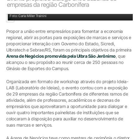
empresas da região Carbonífera
Público lotou arquibancadas para assistir aos quatro painelistas do evento.
Foto: Carla Miller Trainini
Propor a união entre empresários para fomentar a economia
regional, abrir as portas para exposições de marcas e serviços e
proporcionar interação com Governo do Estado, Sicredi,
Ulbratech e Sebrae/RS, foram os principais objetivos da primeira
Arena de Negócios promovida pela Ulbra São Jerônimo
, que
alcançou o seu propósito ao reunir cerca de 250 pessoas no
Ginásio de Esportes do Campus.
Organizada em formato de workshop através do projeto Ideia-
LAB (Laboratório de Ideias), o evento contou com a exposição
de 29 empresas da região Carbonífera de diferentes ramos de
atividade, além de professores, acadêmicos e dezenas de
empresários que aproveitaram a oportunidade para dialogar e
ouvir quatro importantes painelistas de instituições que se
colocaram à disposição para auxiliar no desenvolvimento de
suas marcas e serviços.
A Arena de Negócios teve como mestres de cerimônia o diretor