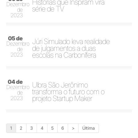
Histórias que Inspiram vira
Dezembro
série de TV
de
2023
05 de
Júri Simulado leva realidade
Dezembro
de julgamentos a duas
de
escolas na Carbonífera
2023
04 de
Ulbra São Jerônimo
Dezembro
transforma o futuro com o
de
projeto Startup Maker
2023
1
2
3
4
5
6
>
Última