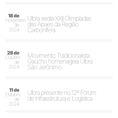
18 de
Ulbra sedia XXll Olimpíadas
Novembro
das Apaes da Região
de
Carbonífera
2024
28 de
Movimento Tradicionalista
Outubro
Gaúcho homenageia Ulbra
de
São Jerônimo
2024
11 de
Ulbra presente no 12º Fórum
Outubro
de Infraestrutura e Logística
de
2024