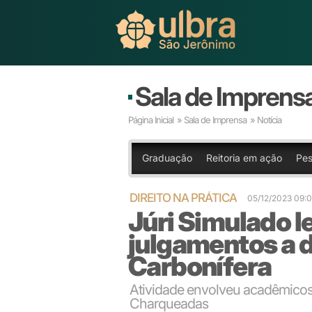
Sala de Imprens
Página Inicial
»
Sala de Imprensa
» Notícia
Graduação
Reitoria em ação
Pes
DIREITO NA PRÁTICA
05/12/2023 09:
Júri Simulado l
julgamentos a 
Carbonífera
Atividade envolveu acadêmicos
Charqueadas