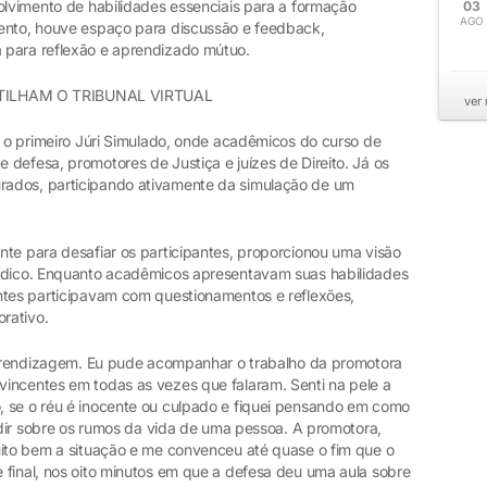
olvimento de habilidades essenciais para a formação
03
AGO
vento, houve espaço para discussão e feedback,
 para reflexão e aprendizado mútuo.
ILHAM O TRIBUNAL VIRTUAL
ver
a o primeiro Júri Simulado, onde acadêmicos do curso de
defesa, promotores de Justiça e juízes de Direito. Já os
rados, participando ativamente da simulação de um
nte para desafiar os participantes, proporcionou uma visão
rídico. Enquanto acadêmicos apresentavam suas habilidades
ntes participavam com questionamentos e reflexões,
rativo.
 aprendizagem. Eu pude acompanhar o trabalho da promotora
incentes em todas as vezes que falaram. Senti na pele a
, se o réu é inocente ou culpado e fiquei pensando em como
cidir sobre os rumos da vida de uma pessoa. A promotora,
uito bem a situação e me convenceu até quase o fim que o
 final, nos oito minutos em que a defesa deu uma aula sobre