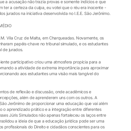
que a acusação não trazia provas e somente indícios e que
er a certeza da culpa, eu votei que o réu era inocente -
 dos jurados na iniciativa desenvolvida no I.E.E. São Jerônimo.
MÉDIO
E.M. Vila Cruz de Malta, em Charqueadas. Novamente, os
haram papéis-chave no tribunal simulado, e os estudantes
l de jurados.
iente participativo criou uma atmosfera propícia para a
ornando a atividade de extrema importância para aproximar
orcionando aos estudantes uma visão mais tangível do
tos de reflexão e discussão, onde acadêmicos e
ercepções, além de aprenderem uns com os outros. A
a São Jerônimo de proporcionar uma educação que vai além
do o aprendizado prático e a integração entre diferentes
es Júris Simulados não apenas fortaleceu os laços entre
nsolidou a ideia de que a educação jurídica pode ser uma
s profissionais do Direito e cidadãos conscientes para os