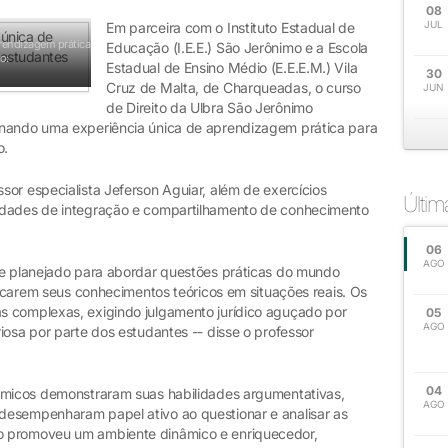
08
JUL
Em parceira com o Instituto Estadual de
rendizagem prática
Educação (I.E.E.) São Jerônimo e a Escola
o:
Estadual de Ensino Médio (E.E.E.M.) Vila
30
Cruz de Malta, de Charqueadas, o curso
JUN
de Direito da Ulbra São Jerônimo
onando uma experiência única de aprendizagem prática para
o.
or especialista Jeferson Aguiar, além de exercícios
Últi
idades de integração e compartilhamento de conhecimento
06
AGO
te planejado para abordar questões práticas do mundo
plicarem seus conhecimentos teóricos em situações reais. Os
s complexas, exigindo julgamento jurídico aguçado por
05
AGO
iosa por parte dos estudantes -- disse o professor
04
dêmicos demonstraram suas habilidades argumentativas,
AGO
desempenharam papel ativo ao questionar e analisar as
o promoveu um ambiente dinâmico e enriquecedor,