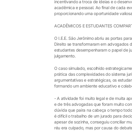
incentivando a troca de ideias e o desenv
acadêmica e pessoal. Ao final de cada e
proporcionando uma oportunidade valiosa
ACADÊMICOS E ESTUDANTES COMPART
O I.E.E. São Jerônimo abriu as portas par
Direito se transformaram em advogados de 
estudantes desempenharam o papel de ju
julgamento.
O caso simulado, escolhido estrategicame
prática das complexidades do sistema ju
argumentativas e estratégicas, os estuda
formando um ambiente educativo e colabo
- A atividade foi muito legal e de muita
e de três advogadas que foram muito conv
dúvida que paira na cabeça o tempo todo
é difícil o trabalho de um jurado para de
apesar de sozinha, conseguiu conciliar m
réu era culpado, mas por causa do debate