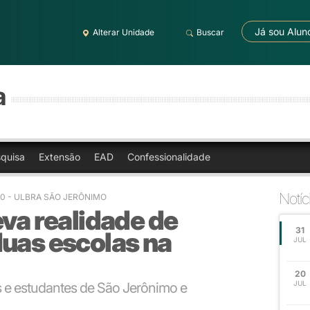
Já sou Alun
Alterar Unidade
Buscar
a
quisa
Extensão
EAD
Confessionalidade
Notíc
00
- ULBRA SÃO JERÔNIMO
eva realidade de
31
duas escolas na
JUL
20
JUL
 e estudantes de São Jerônimo e