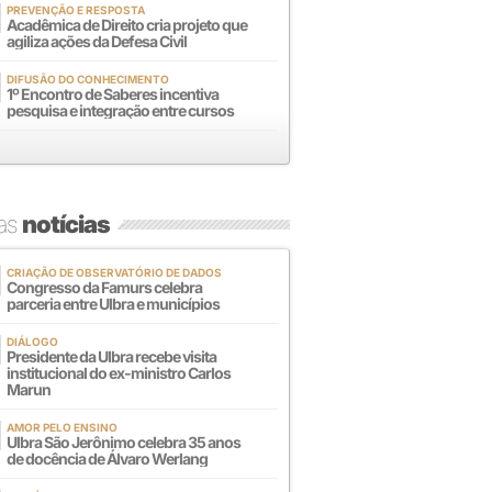
PREVENÇÃO E RESPOSTA
Acadêmica de Direito cria projeto que
agiliza ações da Defesa Civil
DIFUSÃO DO CONHECIMENTO
1º Encontro de Saberes incentiva
pesquisa e integração entre cursos
mas
notícias
CRIAÇÃO DE OBSERVATÓRIO DE DADOS
Congresso da Famurs celebra
parceria entre Ulbra e municípios
DIÁLOGO
Presidente da Ulbra recebe visita
institucional do ex-ministro Carlos
Marun
AMOR PELO ENSINO
Ulbra São Jerônimo celebra 35 anos
de docência de Álvaro Werlang