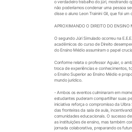
o verdadeiro trabalho do júri, mostrando 
não poderíamos condenar uma pessoa sem t
disse o aluno Leon Trainini Gil, que foi um
APROXIMANDO O DIREITO DO ENSINO 
O segundo Júri Simulado ocorreu na E.E.
acadêmicos do curso de Direito desempen
do Ensino Médio assumiram o papel crucia
Conforme relata o professor Aguiar, o amb
troca de experiências e conhecimentos, t
o Ensino Superior ao Ensino Médio e prop
mundo jurídico.
- Ambos os eventos culminaram em momen
estudantes puderam compartilhar suas p
iniciativa reforça o compromisso da Ulbr
das fronteiras da sala de aula, incentivan
comunidades educacionais. O sucesso dess
as instituições de ensino, mas também co
jornada colaborativa, preparando os futuro