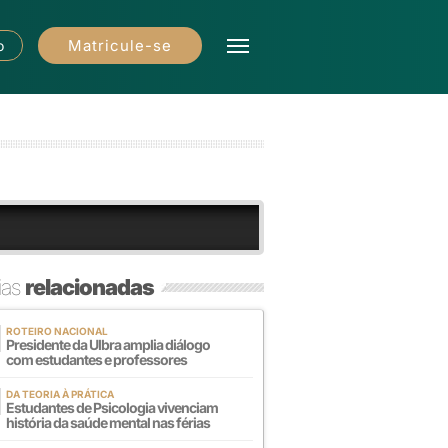
Matricule-se
o
ias
relacionadas
ROTEIRO NACIONAL
Presidente da Ulbra amplia diálogo
com estudantes e professores
DA TEORIA À PRÁTICA
Estudantes de Psicologia vivenciam
história da saúde mental nas férias