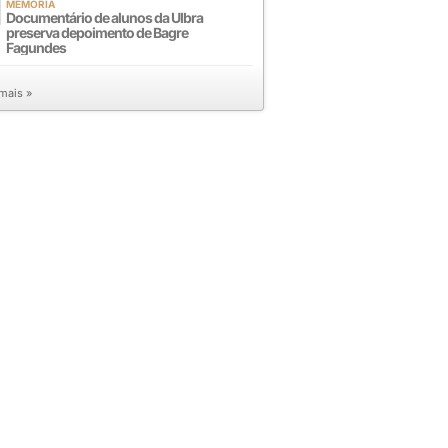
MEMÓRIA
Documentário de alunos da Ulbra
preserva depoimento de Bagre
Fagundes
 mais »