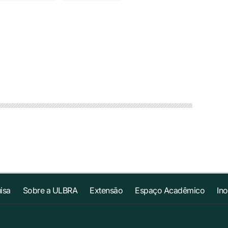
isa
Sobre a ULBRA
Extensão
Espaço Acadêmico
In