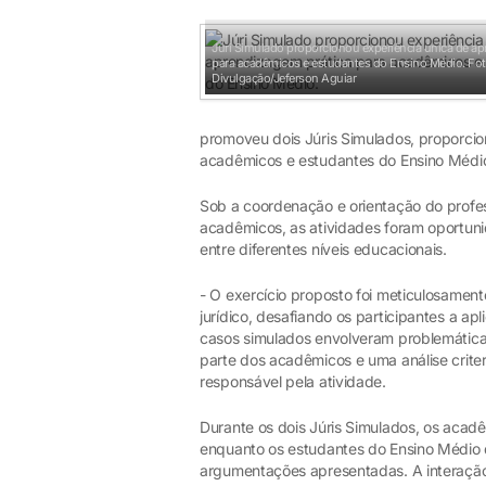
Júri Simulado proporcionou experiência única de ap
para acadêmicos e estudantes do Ensino Médio.
Fot
Divulgação/Jeferson Aguiar
promoveu dois Júris Simulados, proporci
acadêmicos e estudantes do Ensino Médi
Sob a coordenação e orientação do profess
acadêmicos, as atividades foram oportun
entre diferentes níveis educacionais.
- O exercício proposto foi meticulosamen
jurídico, desafiando os participantes a a
casos simulados envolveram problemática
parte dos acadêmicos e uma análise criter
responsável pela atividade.
Durante os dois Júris Simulados, os aca
enquanto os estudantes do Ensino Médio 
argumentações apresentadas. A interaçã