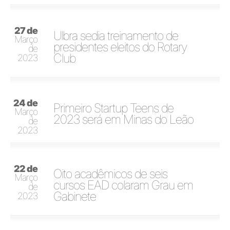
27 de
Ulbra sedia treinamento de
Março
presidentes eleitos do Rotary
de
Club
2023
24 de
Primeiro Startup Teens de
Março
2023 será em Minas do Leão
de
2023
22 de
Oito acadêmicos de seis
Março
cursos EAD colaram Grau em
de
Gabinete
2023