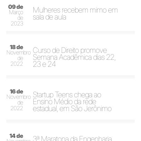
09 de
Mulheres recebem mimo em
Março
sala de aula
de
2023
18 de
Curso de Direito promove
Novembro
Semana Acadêmica dias 22,
de
23 e 24
2022
16 de
Startup Teens chega ao
Novembro
Ensino Médio da rede
de
estadual, em São Jerônimo
2022
14 de
3ª Maratona da Engenharia