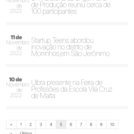
Novembro
de Produção reuniu cerca de
de
100 participantes
2022
11 de
Startup Teens abordou
Novembro
inovação no distrito de
de
Morrinhos,em São Jerônimo
2022
10 de
Ulbra presente na Feira de
Novembro
Profissões da Escola Vila Cruz
de
de Malta
2022
<
1
2
3
4
5
6
7
8
9
10
>
Última