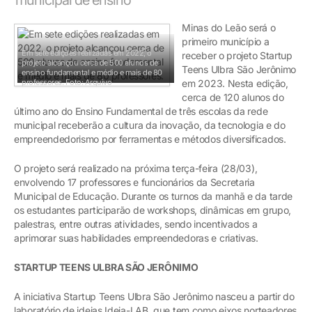
Minas do Leão será o
primeiro município a
Em sete edições realizadas em 2022, o
receber o projeto Startup
projeto alcançou cerca de 500 alunos de
Teens Ulbra São Jerônimo
ensino fundamental e médio e mais de 80
professores.
Foto: Arquivo
em 2023. Nesta edição,
cerca de 120 alunos do
último ano do Ensino Fundamental de três escolas da rede
municipal receberão a cultura da inovação, da tecnologia e do
empreendedorismo por ferramentas e métodos diversificados.
O projeto será realizado na próxima terça-feira (28/03),
envolvendo 17 professores e funcionários da Secretaria
Municipal de Educação. Durante os turnos da manhã e da tarde
os estudantes participarão de workshops, dinâmicas em grupo,
palestras, entre outras atividades, sendo incentivados a
aprimorar suas habilidades empreendedoras e criativas.
STARTUP TEENS ULBRA SÃO JERÔNIMO
A iniciativa Startup Teens Ulbra São Jerônimo nasceu a partir do
laboratório de ideias Ideia-LAB, que tem como eixos norteadores