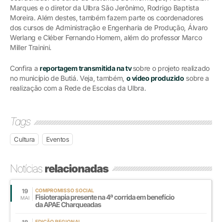
Marques e o diretor da Ulbra São Jerônimo, Rodrigo Baptista
Moreira. Além destes, também fazem parte os coordenadores
dos cursos de Administração e Engenharia de Produção, Álvaro
Werlang e Cléber Fernando Homem, além do professor Marco
Miller Trainini.
Confira a
reportagem transmitida na tv
sobre o projeto realizado
no município de Butiá. Veja, também,
o vídeo produzido
sobre a
realização com a Rede de Escolas da Ulbra.
Tags
Cultura
Eventos
Notícias
relacionadas
19
COMPROMISSO SOCIAL
Fisioterapia presente na 4ª corrida em benefício
MAI
da APAE Charqueadas
EDIÇÃO REGIONAL