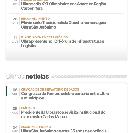
18
Ulbra sedia XXll Olimpíadas das Apaes da Região
NOV
Carbonífera
28
RECONHECIMENTO
Movimento Tradicionalista Gaúcho homenageia
OUT
Ulbra São Jerônimo
11
PLANEJAMENTO ESTRATÉGICO
Ulbra presente no 12º Fórum de Infraestrutura e
OUT
Logística
Últimas
notícias
06
CRIAÇÃO DE OBSERVATÓRIO DE DADOS
Congresso da Famurs celebra parceria entre Ulbra
AGO
e municípios
05
DIÁLOGO
Presidente da Ulbra recebe visita institucional do
AGO
ex-ministro Carlos Marun
04
AMOR PELO ENSINO
Ulbra São Jerônimo celebra 35 anos de docência
AGO