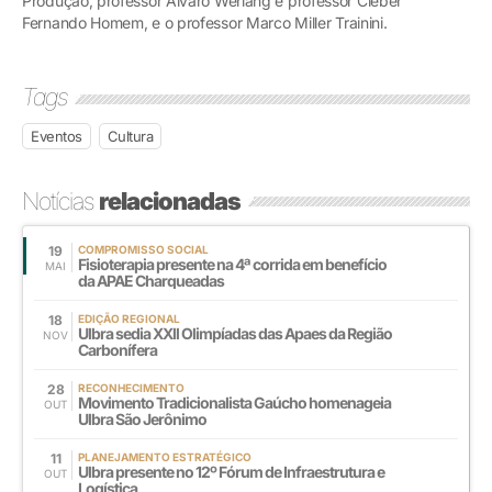
Produção, professor Álvaro Werlang e professor Cléber
Fernando Homem, e o professor Marco Miller Trainini.
Tags
Eventos
Cultura
Notícias
relacionadas
19
COMPROMISSO SOCIAL
Fisioterapia presente na 4ª corrida em benefício
MAI
da APAE Charqueadas
18
EDIÇÃO REGIONAL
Ulbra sedia XXll Olimpíadas das Apaes da Região
NOV
Carbonífera
28
RECONHECIMENTO
Movimento Tradicionalista Gaúcho homenageia
OUT
Ulbra São Jerônimo
11
PLANEJAMENTO ESTRATÉGICO
Ulbra presente no 12º Fórum de Infraestrutura e
OUT
Logística