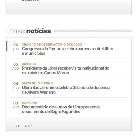
Últimas
notícias
06
CRIAÇÃO DE OBSERVATÓRIO DE DADOS
Congresso da Famurs celebra parceria entre Ulbra
AGO
e municípios
05
DIÁLOGO
Presidente da Ulbra recebe visita institucional do
AGO
ex-ministro Carlos Marun
04
AMOR PELO ENSINO
Ulbra São Jerônimo celebra 35 anos de docência
AGO
de Álvaro Werlang
03
MEMÓRIA
Documentário de alunos da Ulbra preserva
AGO
depoimento de Bagre Fagundes
ver mais »