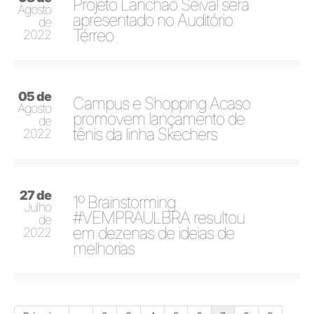
Projeto Lanchão Seival será
Agosto
apresentado no Auditório
de
Térreo
2022
05 de
Campus e Shopping Acaso
Agosto
promovem lançamento de
de
tênis da linha Skechers
2022
27 de
1º Brainstorming
Julho
#VEMPRAULBRA resultou
de
em dezenas de ideias de
2022
melhorias