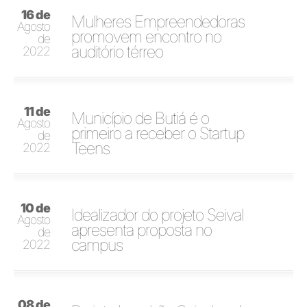
16 de
Mulheres Empreendedoras
Agosto
promovem encontro no
de
auditório térreo
2022
11 de
Município de Butiá é o
Agosto
primeiro a receber o Startup
de
Teens
2022
10 de
Idealizador do projeto Seival
Agosto
apresenta proposta no
de
campus
2022
08 de