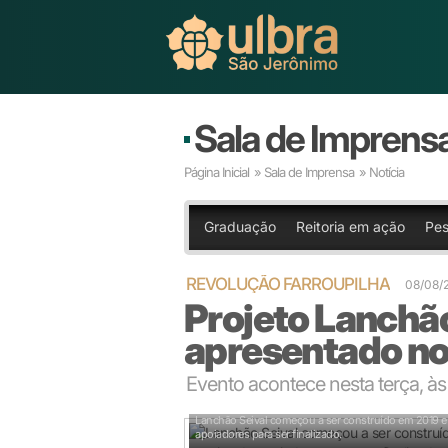
Sala de Imprens
Página Inicial
»
Sala de Imprensa
» Notícia
Graduação
Reitoria em ação
Pes
REVOLUÇÃO FARROUPILHA
08/08/
Projeto Lanchão
apresentado no
Evento acontece nesta terça, às
Lanchão Seival começou a ser construído em 2019 e 
apoiadores para ser finalizado.