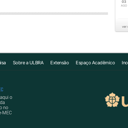
03
AGO
ver
isa
Sobre a ULBRA
Extensão
Espaço Acadêmico
In