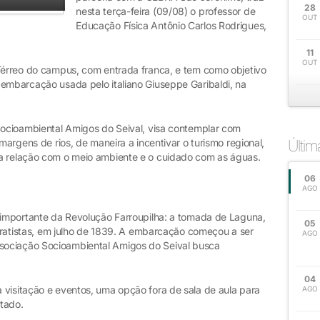
28
nesta terça-feira (09/08) o professor de
OUT
Educação Física Antônio Carlos Rodrigues,
11
OUT
 Térreo do campus, com entrada franca, e tem como objetivo
 embarcação usada pelo italiano Giuseppe Garibaldi, na
 Socioambiental Amigos do Seival, visa contemplar com
 margens de rios, de maneira a incentivar o turismo regional,
Últi
 a relação com o meio ambiente e o cuidado com as águas.
06
AGO
o importante da Revolução Farroupilha: a tomada de Laguna,
05
eparatistas, em julho de 1839. A embarcação começou a ser
AGO
sociação Socioambiental Amigos do Seival busca
04
 visitação e eventos, uma opção fora de sala de aula para
AGO
tado.