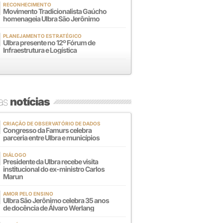
RECONHECIMENTO
Movimento Tradicionalista Gaúcho
homenageia Ulbra São Jerônimo
PLANEJAMENTO ESTRATÉGICO
Ulbra presente no 12º Fórum de
Infraestrutura e Logística
mas
notícias
CRIAÇÃO DE OBSERVATÓRIO DE DADOS
Congresso da Famurs celebra
parceria entre Ulbra e municípios
DIÁLOGO
Presidente da Ulbra recebe visita
institucional do ex-ministro Carlos
Marun
AMOR PELO ENSINO
Ulbra São Jerônimo celebra 35 anos
de docência de Álvaro Werlang