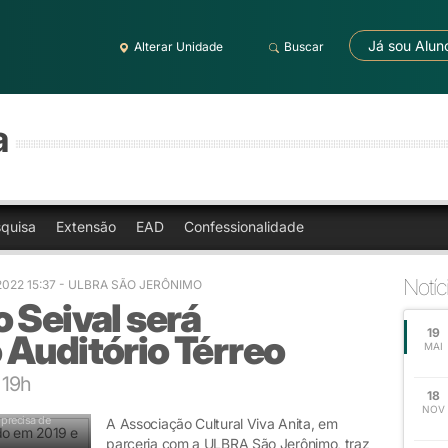
Já sou Alun
Alterar Unidade
Buscar
a
quisa
Extensão
EAD
Confessionalidade
Notíc
2022 15:37
- ULBRA SÃO JERÔNIMO
 Seival será
19
 Auditório Térreo
MAI
 19h
18
NOV
precisa de
A Associação Cultural Viva Anita, em
parceria com a ULBRA São Jerônimo, traz