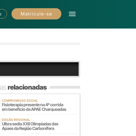
Matricule-se
o
ias
relacionadas
COMPROMISSO SOCIAL
Fisioterapia presente na 4ª corrida
em benefício da APAE Charqueadas
EDIÇÃO REGIONAL
Ulbra sedia XXll Olimpíadas das
Apaes da Região Carbonífera