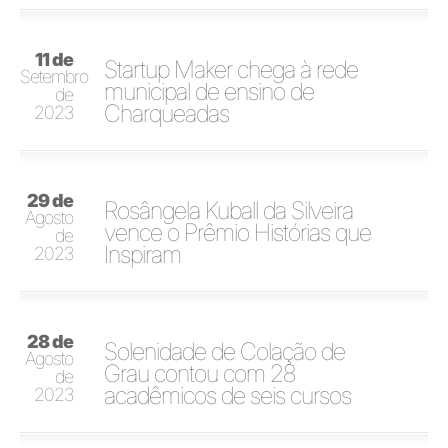
11 de
Startup Maker chega à rede
Setembro
municipal de ensino de
de
Charqueadas
2023
29 de
Rosângela Kuball da Silveira
Agosto
vence o Prêmio Histórias que
de
Inspiram
2023
28 de
Solenidade de Colação de
Agosto
Grau contou com 28
de
acadêmicos de seis cursos
2023