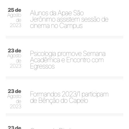
25 de
Alunos da Apae São
Agosto
Jerônimo assistem sessão de
de
cinema no Campus
2023
23 de
Psicologia promove Semana
Agosto
Acadêmica e Encontro com
de
Egressos
2023
23 de
Formandos 2023/1 participam
Agosto
de Bênção do Capelo
de
2023
23 de