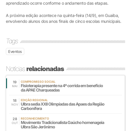
aprendizado ocorre conforme o andamento das etapas.
A próxima edição acontece na quinta-feira (14/9), em Guaíba,
envolvendo alunos dos anos finais de cinco escolas municipais.
Tags
Eventos
Notícias
relacionadas
19
COMPROMISSO SOCIAL
Fisioterapia presente na 4ª corrida em benefício
MAI
da APAE Charqueadas
18
EDIÇÃO REGIONAL
Ulbra sedia XXll Olimpíadas das Apaes da Região
NOV
Carbonífera
28
RECONHECIMENTO
Movimento Tradicionalista Gaúcho homenageia
OUT
Ulbra São Jerônimo