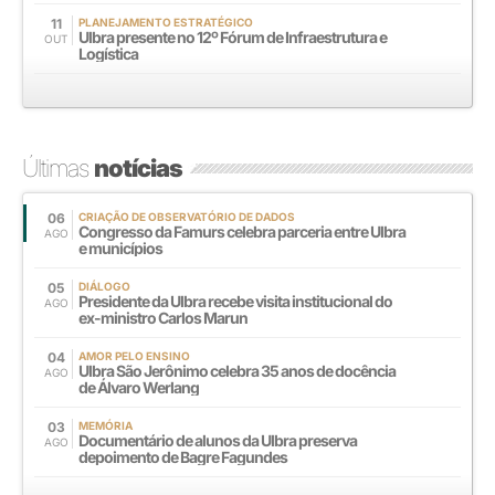
11
PLANEJAMENTO ESTRATÉGICO
Ulbra presente no 12º Fórum de Infraestrutura e
OUT
Logística
Últimas
notícias
06
CRIAÇÃO DE OBSERVATÓRIO DE DADOS
Congresso da Famurs celebra parceria entre Ulbra
AGO
e municípios
05
DIÁLOGO
Presidente da Ulbra recebe visita institucional do
AGO
ex-ministro Carlos Marun
04
AMOR PELO ENSINO
Ulbra São Jerônimo celebra 35 anos de docência
AGO
de Álvaro Werlang
03
MEMÓRIA
Documentário de alunos da Ulbra preserva
AGO
depoimento de Bagre Fagundes