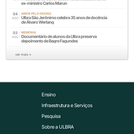
ex-ministro Carlos Marun
04
AMOR PELO ENSINO
Ulbra São Jerônimo celebra 35 anos de docência
AGO
de Álvaro Werlang
03
MEMÓRIA
Documentário de alunos da Ulbra preserva
AGO
depoimento de Bagre Fagundes
ver mais »
Ensino
Infraestrutura e Serviços
Pesquisa
Sobre a ULBRA