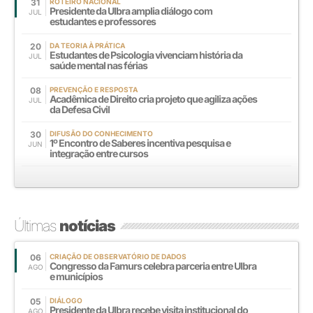
31
ROTEIRO NACIONAL
Presidente da Ulbra amplia diálogo com
JUL
estudantes e professores
20
DA TEORIA À PRÁTICA
Estudantes de Psicologia vivenciam história da
JUL
saúde mental nas férias
08
PREVENÇÃO E RESPOSTA
Acadêmica de Direito cria projeto que agiliza ações
JUL
da Defesa Civil
30
DIFUSÃO DO CONHECIMENTO
1º Encontro de Saberes incentiva pesquisa e
JUN
integração entre cursos
Últimas
notícias
06
CRIAÇÃO DE OBSERVATÓRIO DE DADOS
Congresso da Famurs celebra parceria entre Ulbra
AGO
e municípios
05
DIÁLOGO
Presidente da Ulbra recebe visita institucional do
AGO