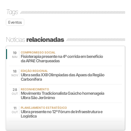
Tags
Eventos
Notícias
relacionadas
19
COMPROMISSO SOCIAL
Fisioterapia presente na 4ª corrida em benefício
MAI
da APAE Charqueadas
18
EDIÇÃO REGIONAL
Ulbra sedia XXll Olimpíadas das Apaes da Região
NOV
Carbonífera
28
RECONHECIMENTO
Movimento Tradicionalista Gaúcho homenageia
OUT
Ulbra São Jerônimo
11
PLANEJAMENTO ESTRATÉGICO
Ulbra presente no 12º Fórum de Infraestrutura e
OUT
Logística