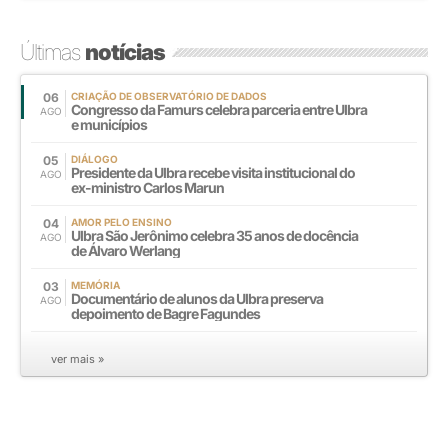
Últimas
notícias
06
CRIAÇÃO DE OBSERVATÓRIO DE DADOS
Congresso da Famurs celebra parceria entre Ulbra
AGO
e municípios
05
DIÁLOGO
Presidente da Ulbra recebe visita institucional do
AGO
ex-ministro Carlos Marun
04
AMOR PELO ENSINO
Ulbra São Jerônimo celebra 35 anos de docência
AGO
de Álvaro Werlang
03
MEMÓRIA
Documentário de alunos da Ulbra preserva
AGO
depoimento de Bagre Fagundes
ver mais »