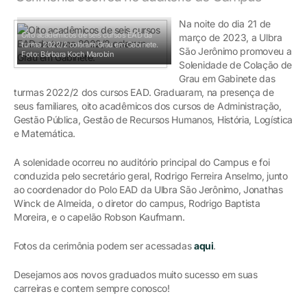
Na noite do dia 21 de
Oito acadêmicos de seis cursos EAD da
março de 2023, a Ulbra
turma 2022/2 colaram Grau em Gabinete.
São Jerônimo promoveu a
Foto: Bárbara Koch Marobin
Solenidade de Colação de
Grau em Gabinete das
turmas 2022/2 dos cursos EAD. Graduaram, na presença de
seus familiares, oito acadêmicos dos cursos de Administração,
Gestão Pública, Gestão de Recursos Humanos, História, Logística
e Matemática.
A solenidade ocorreu no auditório principal do Campus e foi
conduzida pelo secretário geral, Rodrigo Ferreira Anselmo, junto
ao coordenador do Polo EAD da Ulbra São Jerônimo, Jonathas
Winck de Almeida, o diretor do campus, Rodrigo Baptista
Moreira, e o capelão Robson Kaufmann.
Fotos da cerimônia podem ser acessadas
aqui
.
Desejamos aos novos graduados muito sucesso em suas
carreiras e contem sempre conosco!