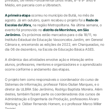
privadas, de níveis Fundamental (anos finais, 8º e 9º ano) e
Médio, em parceria com a Ulbratech.
A primeira etapa
ocorreu no município de Butiá, no mês de
agosto. Já em outubro, quem recebeu o projeto foi a
Rede de
Escolas da Ulbra,
na região Metropolitana. Na última semana, o
evento foi promovido no
distrito de Morrinhos, em São
Jerônimo.
Os próximos estão marcados para o dia 18/11, no
Instituto Estadual de Educação Vasconcelos Jardim, em General
Câmara e, encerrando as edições de 2022, em Charqueadas, no
dia 06 de dezembro, na Escola de Educação Básica ASES.
A dinâmica das atividades envolve ação e interação entre
alunos, professores, mentores e organizadores e o aprendizado
ocorre conforme o andamento das etapas.
O projeto tem como responsáveis o coordenador do curso de
Sistemas de Informação, professor Fábio Giulian Marques, e o
diretor da ULBRA São Jerônimo, Rodrigo Baptista Moreira. Além
destes, também fazem parte os coordenadores dos cursos de
Administração e Engenharia de Produção, professores Álvaro
Werlang e Cléber Fernando Homem, e o professor Marco Miller
Trainini.