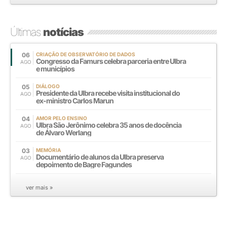
Últimas
notícias
06
CRIAÇÃO DE OBSERVATÓRIO DE DADOS
Congresso da Famurs celebra parceria entre Ulbra
AGO
e municípios
05
DIÁLOGO
Presidente da Ulbra recebe visita institucional do
AGO
ex-ministro Carlos Marun
04
AMOR PELO ENSINO
Ulbra São Jerônimo celebra 35 anos de docência
AGO
de Álvaro Werlang
03
MEMÓRIA
Documentário de alunos da Ulbra preserva
AGO
depoimento de Bagre Fagundes
ver mais »