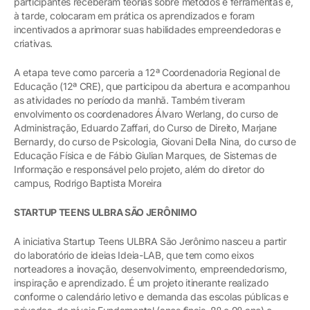
participantes receberam teorias sobre métodos e ferramentas e,
à tarde, colocaram em prática os aprendizados e foram
incentivados a aprimorar suas habilidades empreendedoras e
criativas.
A etapa teve como parceria a 12ª Coordenadoria Regional de
Educação (12ª CRE), que participou da abertura e acompanhou
as atividades no período da manhã. Também tiveram
envolvimento os coordenadores Álvaro Werlang, do curso de
Administração, Eduardo Zaffari, do Curso de Direito, Marjane
Bernardy, do curso de Psicologia, Giovani Della Nina, do curso de
Educação Física e de Fábio Giulian Marques, de Sistemas de
Informação e responsável pelo projeto, além do diretor do
campus, Rodrigo Baptista Moreira
STARTUP TEENS ULBRA SÃO JERÔNIMO
A iniciativa Startup Teens ULBRA São Jerônimo nasceu a partir
do laboratório de ideias Ideia-LAB, que tem como eixos
norteadores a inovação, desenvolvimento, empreendedorismo,
inspiração e aprendizado. É um projeto itinerante realizado
conforme o calendário letivo e demanda das escolas públicas e