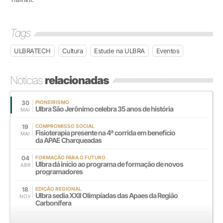
Tags
ULBRATECH
Cultura
Estude na ULBRA
Eventos
Notícias
relacionadas
30
PIONEIRISMO
Ulbra São Jerônimo celebra 35 anos de história
MAI
19
COMPROMISSO SOCIAL
Fisioterapia presente na 4ª corrida em benefício
MAI
da APAE Charqueadas
04
FORMAÇÃO PARA O FUTURO
Ulbra dá início ao programa de formação de novos
ABR
programadores
18
EDIÇÃO REGIONAL
Ulbra sedia XXll Olimpíadas das Apaes da Região
NOV
Carbonífera