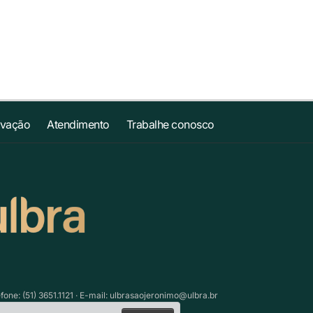
ovação
Atendimento
Trabalhe conosco
ne: (51) 3651.1121 · E-mail:
ulbrasaojeronimo@ulbra.br