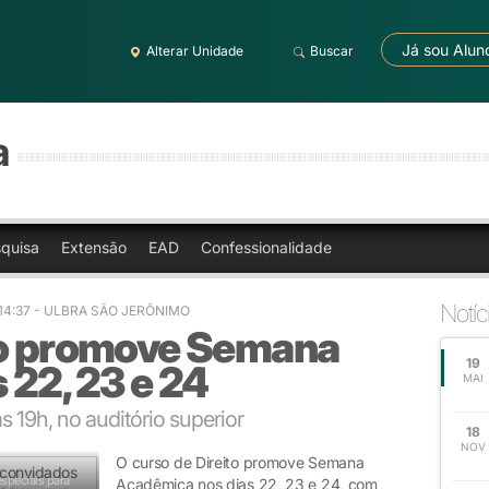
Já sou Alun
Alterar Unidade
Buscar
a
quisa
Extensão
EAD
Confessionalidade
Notíc
 14:37
- ULBRA SÃO JERÔNIMO
to promove Semana
19
22, 23 e 24
MAI
 19h, no auditório superior
18
NOV
O curso de Direito promove Semana
speciais para
Acadêmica nos dias 22, 23 e 24, com