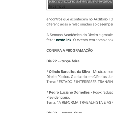
palestras gratuitas no auditório superior do campus
encontros que acontecem no Auditório I (
diferenciadas e relacionadas ao desempen
A Semana Acadêmica do Direito é gratuita
feitas
neste link
. O evento tem como apo
CONFIRA A PROGRAMAÇÃO
Dia 22 -- terça-feira
* Olindo Barcellos da Silva
- Mestrado em
Direito Público. Graduado em Ciências Jurí
Tema: "ESTADO E INTERESSES TRANSIN
* Pedro Luciano Dornelles
- Pós-graduado
Previdenciário.
Tema: "A REFORMA TRABALHISTA E A
Dia 23 -- quarta-feira