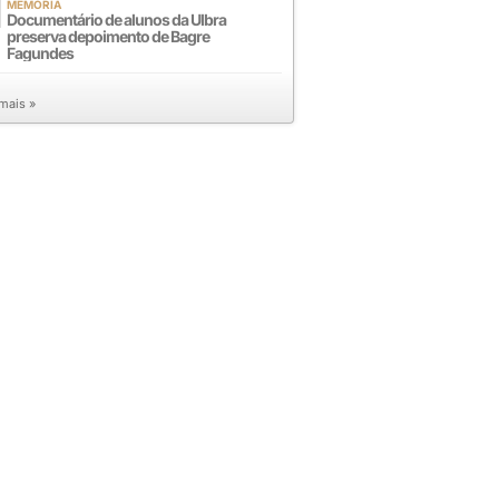
MEMÓRIA
Documentário de alunos da Ulbra
preserva depoimento de Bagre
Fagundes
 mais »