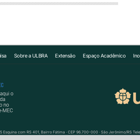
isa
Sobre a ULBRA
Extensão
Espaço Acadêmico
In
5 Esquina com RS 401, Bairro Fátima · CEP 96.700-000 · São Jerônimo/RS Telefo