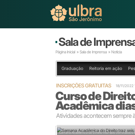
Sala de Imprens
Página Inicial
»
Sala de Imprensa
» Notícia
Graduação
Reitoria em ação
Pes
INSCRIÇÕES GRATUITAS
18/11/2022
Curso de Direi
Acadêmica dias 
Atividades acontecem sempre às
Semana Acadêmica do Direito traz seis convidados e