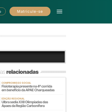
Matricule-se
o
ias
relacionadas
COMPROMISSO SOCIAL
Fisioterapia presente na 4ª corrida
em benefício da APAE Charqueadas
EDIÇÃO REGIONAL
Ulbra sedia XXll Olimpíadas das
Apaes da Região Carbonífera