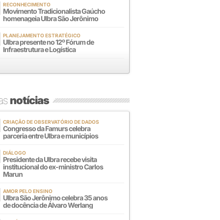
RECONHECIMENTO
Movimento Tradicionalista Gaúcho
homenageia Ulbra São Jerônimo
PLANEJAMENTO ESTRATÉGICO
Ulbra presente no 12º Fórum de
Infraestrutura e Logística
mas
notícias
CRIAÇÃO DE OBSERVATÓRIO DE DADOS
Congresso da Famurs celebra
parceria entre Ulbra e municípios
DIÁLOGO
Presidente da Ulbra recebe visita
institucional do ex-ministro Carlos
Marun
AMOR PELO ENSINO
Ulbra São Jerônimo celebra 35 anos
de docência de Álvaro Werlang