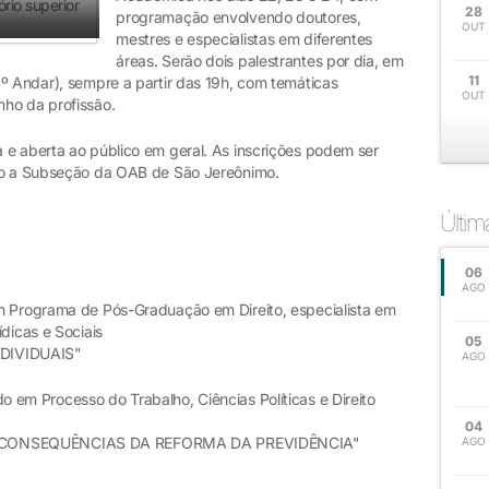
28
programação envolvendo doutores,
OUT
mestres e especialistas em diferentes
áreas. Serão dois palestrantes por dia, em
11
1º Andar), sempre a partir das 19h, com temáticas
OUT
ho da profissão.
 e aberta ao público em geral. As inscrições podem ser
io a Subseção da OAB de São Jereônimo.
Últi
06
AGO
 Programa de Pós-Graduação em Direito, especialista em
dicas e Sociais
05
DIVIDUAIS"
AGO
 em Processo do Trabalho, Ciências Políticas e Direito
04
S CONSEQUÊNCIAS DA REFORMA DA PREVIDÊNCIA"
AGO