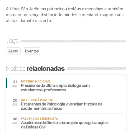
A Ulbra São Jerônimo patrocinou troféus e medalhas e também
marcará presença distribuindo brindes e prestando suporte aos
atletas durante o evento.
Tags
Aluno
Eventos
Notícias
relacionadas
31
ROTEIRO NACIONAL
Presidente da Ulbra amplia diálogo com
JUL
estudantes e professores
20
DA TEORIA À PRÁTICA
Estudantes de Psicologia vivenciam história da
JUL
saúde mental nas férias
08
PREVENÇÃO E RESPOSTA
Acadêmica de Direito cria projeto que agiliza ações
JUL
da Defesa Civil