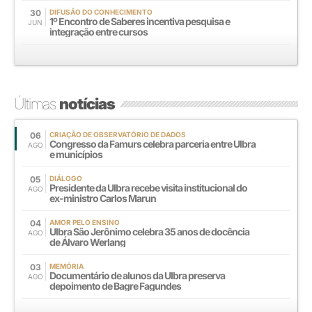
30
DIFUSÃO DO CONHECIMENTO
1º Encontro de Saberes incentiva pesquisa e
JUN
integração entre cursos
Últimas
notícias
06
CRIAÇÃO DE OBSERVATÓRIO DE DADOS
Congresso da Famurs celebra parceria entre Ulbra
AGO
e municípios
05
DIÁLOGO
Presidente da Ulbra recebe visita institucional do
AGO
ex-ministro Carlos Marun
04
AMOR PELO ENSINO
Ulbra São Jerônimo celebra 35 anos de docência
AGO
de Álvaro Werlang
03
MEMÓRIA
Documentário de alunos da Ulbra preserva
AGO
depoimento de Bagre Fagundes