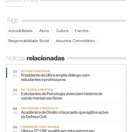
Tags
Acessibilidade
Aluno
Cultura
Eventos
Responsabilidade Social
Assuntos Comunitários
Notícias
relacionadas
31
ROTEIRO NACIONAL
Presidente da Ulbra amplia diálogo com
JUL
estudantes e professores
20
DA TEORIA À PRÁTICA
Estudantes de Psicologia vivenciam história da
JUL
saúde mental nas férias
08
PREVENÇÃO E RESPOSTA
Acadêmica de Direito cria projeto que agiliza ações
JUL
da Defesa Civil
06
FORMAÇÃO CONTINUADA
Ulbra e 12ª CRE qualificam educadores em
JUL