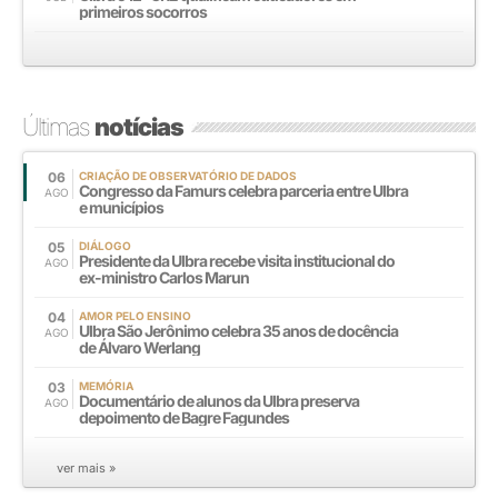
primeiros socorros
Últimas
notícias
06
CRIAÇÃO DE OBSERVATÓRIO DE DADOS
Congresso da Famurs celebra parceria entre Ulbra
AGO
e municípios
05
DIÁLOGO
Presidente da Ulbra recebe visita institucional do
AGO
ex-ministro Carlos Marun
04
AMOR PELO ENSINO
Ulbra São Jerônimo celebra 35 anos de docência
AGO
de Álvaro Werlang
03
MEMÓRIA
Documentário de alunos da Ulbra preserva
AGO
depoimento de Bagre Fagundes
ver mais »