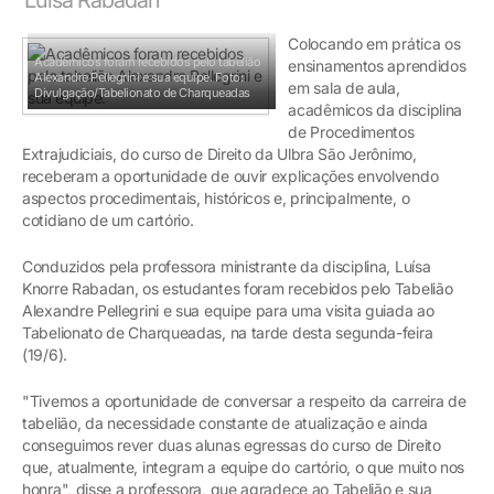
Colocando em prática os
Acadêmicos foram recebidos pelo tabelião
ensinamentos aprendidos
Alexandre Pellegrini e sua equipe.
Foto:
em sala de aula,
Divulgação/Tabelionato de Charqueadas
acadêmicos da disciplina
de Procedimentos
Extrajudiciais, do curso de Direito da Ulbra São Jerônimo,
receberam a oportunidade de ouvir explicações envolvendo
aspectos procedimentais, históricos e, principalmente, o
cotidiano de um cartório.
Conduzidos pela professora ministrante da disciplina, Luísa
Knorre Rabadan, os estudantes foram recebidos pelo Tabelião
Alexandre Pellegrini e sua equipe para uma visita guiada ao
Tabelionato de Charqueadas, na tarde desta segunda-feira
(19/6).
"Tivemos a oportunidade de conversar a respeito da carreira de
tabelião, da necessidade constante de atualização e ainda
conseguimos rever duas alunas egressas do curso de Direito
que, atualmente, integram a equipe do cartório, o que muito nos
honra", disse a professora, que agradece ao Tabelião e sua