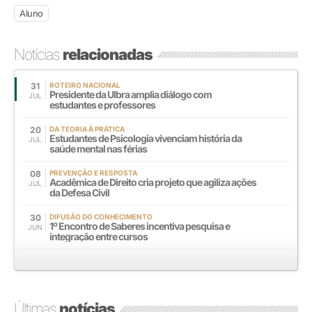
Aluno
Notícias
relacionadas
31
ROTEIRO NACIONAL
Presidente da Ulbra amplia diálogo com
JUL
estudantes e professores
20
DA TEORIA À PRÁTICA
Estudantes de Psicologia vivenciam história da
JUL
saúde mental nas férias
08
PREVENÇÃO E RESPOSTA
Acadêmica de Direito cria projeto que agiliza ações
JUL
da Defesa Civil
30
DIFUSÃO DO CONHECIMENTO
1º Encontro de Saberes incentiva pesquisa e
JUN
integração entre cursos
Últimas
notícias