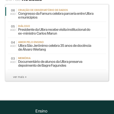
06
CRIAÇÃO DE OBSERVATÓRIO DE DADOS
Congresso da Famurs celebra parceria entre Ulbra
AGO
e municípios
05
DIÁLOGO
Presidente da Ulbra recebe visita institucional do
AGO
ex-ministro Carlos Marun
04
AMOR PELO ENSINO
Ulbra São Jerônimo celebra 35 anos de docência
AGO
de Álvaro Werlang
03
MEMÓRIA
Documentário de alunos da Ulbra preserva
AGO
depoimento de Bagre Fagundes
ver mais »
Ensino