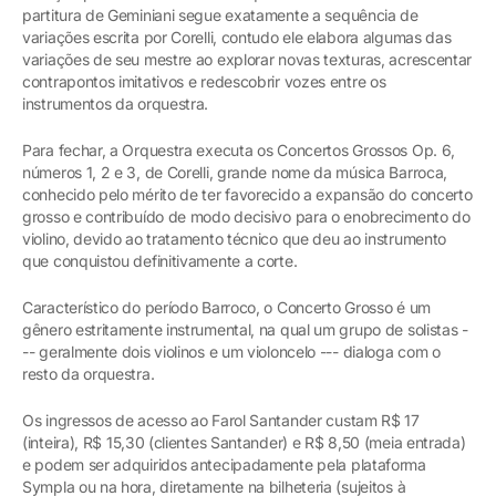
partitura de Geminiani segue exatamente a sequência de
variações escrita por Corelli, contudo ele elabora algumas das
variações de seu mestre ao explorar novas texturas, acrescentar
contrapontos imitativos e redescobrir vozes entre os
instrumentos da orquestra.
Para fechar, a Orquestra executa os Concertos Grossos Op. 6,
números 1, 2 e 3, de Corelli, grande nome da música Barroca,
conhecido pelo mérito de ter favorecido a expansão do concerto
grosso e contribuído de modo decisivo para o enobrecimento do
violino, devido ao tratamento técnico que deu ao instrumento
que conquistou definitivamente a corte.
Característico do período Barroco, o Concerto Grosso é um
gênero estritamente instrumental, na qual um grupo de solistas -
-- geralmente dois violinos e um violoncelo --- dialoga com o
resto da orquestra.
Os ingressos de acesso ao Farol Santander custam R$ 17
(inteira), R$ 15,30 (clientes Santander) e R$ 8,50 (meia entrada)
e podem ser adquiridos antecipadamente pela plataforma
Sympla ou na hora, diretamente na bilheteria (sujeitos à