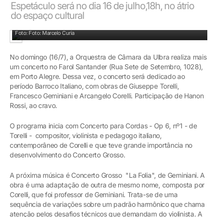
Espetáculo será no dia 16 de julho,18h, no átrio
do espaço cultural
Orquestra se apresentará no Farol Santander
Foto: Foto: Marcelo Curia
No domingo (16/7), a Orquestra de Câmara da Ulbra realiza mais
um concerto no Farol Santander (Rua Sete de Setembro, 1028),
em Porto Alegre. Dessa vez, o concerto será dedicado ao
período Barroco Italiano, com obras de Giuseppe Torelli,
Francesco Geminiani e Arcangelo Corelli. Participação de Hanon
Rossi, ao cravo.
O programa inicia com Concerto para Cordas - Op 6, nº1 - de
Torelli - compositor, violinista e pedagogo italiano,
contemporâneo de Corelli e que teve grande importância no
desenvolvimento do Concerto Grosso.
A próxima música é Concerto Grosso "La Folia", de Geminiani. A
obra é uma adaptação de outra de mesmo nome, composta por
Corelli, que foi professor de Geminiani. Trata-se de uma
sequência de variações sobre um padrão harmônico que chama
atenção pelos desafios técnicos que demandam do violinista. A