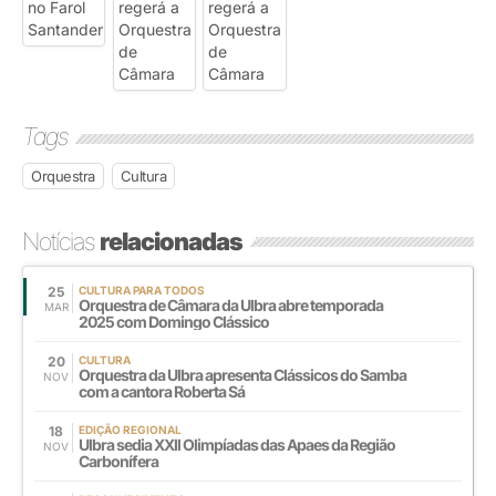
Tags
Orquestra
Cultura
Notícias
relacionadas
25
CULTURA PARA TODOS
Orquestra de Câmara da Ulbra abre temporada
MAR
2025 com Domingo Clássico
20
CULTURA
Orquestra da Ulbra apresenta Clássicos do Samba
NOV
com a cantora Roberta Sá
18
EDIÇÃO REGIONAL
Ulbra sedia XXll Olimpíadas das Apaes da Região
NOV
Carbonífera