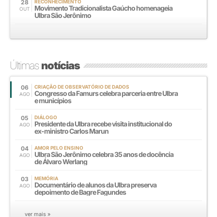
28
RECONHECIMENTO
Movimento Tradicionalista Gaúcho homenageia
OUT
Ulbra São Jerônimo
Últimas
notícias
06
CRIAÇÃO DE OBSERVATÓRIO DE DADOS
Congresso da Famurs celebra parceria entre Ulbra
AGO
e municípios
05
DIÁLOGO
Presidente da Ulbra recebe visita institucional do
AGO
ex-ministro Carlos Marun
04
AMOR PELO ENSINO
Ulbra São Jerônimo celebra 35 anos de docência
AGO
de Álvaro Werlang
03
MEMÓRIA
Documentário de alunos da Ulbra preserva
AGO
depoimento de Bagre Fagundes
ver mais »