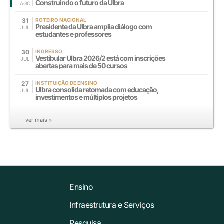
Construindo o futuro da Ulbra
AGO
31
ROTEIRO NACIONAL
Presidente da Ulbra amplia diálogo com
JUL
estudantes e professores
30
INGRESSO
Vestibular Ulbra 2026/2 está com inscrições
JUL
abertas para mais de 50 cursos
27
INSTITUIÇÃO DE ENSINO
Ulbra consolida retomada com educação,
JUL
investimentos e múltiplos projetos
ver mais »
Ensino
Infraestrutura e Serviços
Pesquisa