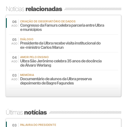
Notícias
relacionadas
06
CRIAÇÃO DE OBSERVATÓRIO DE DADOS
Congresso da Famurs celebra parceria entre Ulbra
AGO
e municípios
05
DIÁLOGO
Presidente da Ulbra recebe visita institucional do
AGO
ex-ministro Carlos Marun
04
AMOR PELO ENSINO
Ulbra São Jerônimo celebra 35 anos de docência
AGO
de Álvaro Werlang
03
MEMÓRIA
Documentário de alunos da Ulbra preserva
AGO
depoimento de Bagre Fagundes
Últimas
notícias
03
PALAVRA DO PRESIDENTE