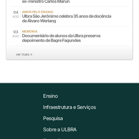
ex-ministro Carlos Marun
04
AMOR PELO ENSINO
Ulbra São Jerônimo celebra 35 anos de docência
AGO
de Álvaro Werlang
03
MEMÓRIA
Documentário de alunos da Ulbra preserva
AGO
depoimento de Bagre Fagundes
ver mais »
Ensino
Infraestrutura e Serviços
Pesquisa
Sobre a ULBRA