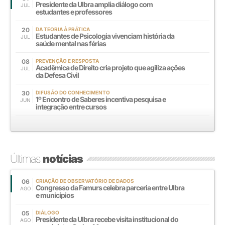
Presidente da Ulbra amplia diálogo com
JUL
estudantes e professores
20
DA TEORIA À PRÁTICA
Estudantes de Psicologia vivenciam história da
JUL
saúde mental nas férias
08
PREVENÇÃO E RESPOSTA
Acadêmica de Direito cria projeto que agiliza ações
JUL
da Defesa Civil
30
DIFUSÃO DO CONHECIMENTO
1º Encontro de Saberes incentiva pesquisa e
JUN
integração entre cursos
Últimas
notícias
06
CRIAÇÃO DE OBSERVATÓRIO DE DADOS
Congresso da Famurs celebra parceria entre Ulbra
AGO
e municípios
05
DIÁLOGO
Presidente da Ulbra recebe visita institucional do
AGO