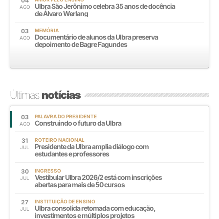
04
Ulbra São Jerônimo celebra 35 anos de docência
AGO
de Álvaro Werlang
03
MEMÓRIA
Documentário de alunos da Ulbra preserva
AGO
depoimento de Bagre Fagundes
Últimas
notícias
03
PALAVRA DO PRESIDENTE
Construindo o futuro da Ulbra
AGO
31
ROTEIRO NACIONAL
Presidente da Ulbra amplia diálogo com
JUL
estudantes e professores
30
INGRESSO
Vestibular Ulbra 2026/2 está com inscrições
JUL
abertas para mais de 50 cursos
27
INSTITUIÇÃO DE ENSINO
Ulbra consolida retomada com educação,
JUL
investimentos e múltiplos projetos