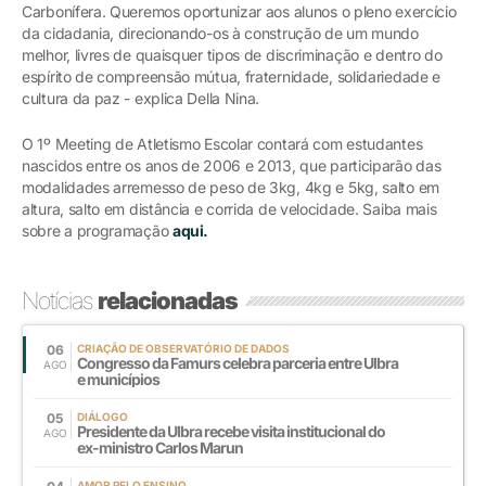
Carbonífera. Queremos oportunizar aos alunos o pleno exercício
da cidadania, direcionando-os à construção de um mundo
melhor, livres de quaisquer tipos de discriminação e dentro do
espírito de compreensão mútua, fraternidade, solidariedade e
cultura da paz - explica Della Nina.
O 1º Meeting de Atletismo Escolar contará com estudantes
nascidos entre os anos de 2006 e 2013, que participarão das
modalidades arremesso de peso de 3kg, 4kg e 5kg, salto em
altura, salto em distância e corrida de velocidade. Saiba mais
sobre a programação
aqui.
Notícias
relacionadas
06
CRIAÇÃO DE OBSERVATÓRIO DE DADOS
Congresso da Famurs celebra parceria entre Ulbra
AGO
e municípios
05
DIÁLOGO
Presidente da Ulbra recebe visita institucional do
AGO
ex-ministro Carlos Marun
AMOR PELO ENSINO