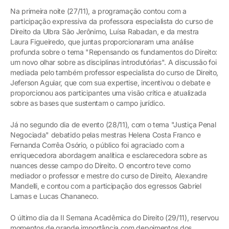
Na primeira noite (27/11), a programação contou com a
participação expressiva da professora especialista do curso de
Direito da Ulbra São Jerônimo, Luísa Rabadan, e da mestra
Laura Figueiredo, que juntas proporcionaram uma análise
profunda sobre o tema "Repensando os fundamentos do Direito:
um novo olhar sobre as disciplinas introdutórias". A discussão foi
mediada pelo também professor especialista do curso de Direito,
Jeferson Aguiar, que com sua expertise, incentivou o debate e
proporcionou aos participantes uma visão crítica e atualizada
sobre as bases que sustentam o campo jurídico.
Já no segundo dia de evento (28/11), com o tema "Justiça Penal
Negociada" debatido pelas mestras Helena Costa Franco e
Fernanda Corrêa Osório, o público foi agraciado com a
enriquecedora abordagem analítica e esclarecedora sobre as
nuances desse campo do Direito. O encontro teve como
mediador o professor e mestre do curso de Direito, Alexandre
Mandelli, e contou com a participação dos egressos Gabriel
Lamas e Lucas Chananeco.
O último dia da II Semana Acadêmica do Direito (29/11), reservou
momentos de grande importância com depoimentos dos