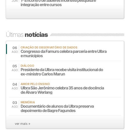
1º Encontro de Saberes incentiva pesquisa e
JUN
integração entre cursos
Últimas
notícias
06
CRIAÇÃO DE OBSERVATÓRIO DE DADOS
Congresso da Famurs celebra parceria entre Ulbra
AGO
e municípios
05
DIÁLOGO
Presidente da Ulbra recebe visita institucional do
AGO
ex-ministro Carlos Marun
04
AMOR PELO ENSINO
Ulbra São Jerônimo celebra 35 anos de docência
AGO
de Álvaro Werlang
03
MEMÓRIA
Documentário de alunos da Ulbra preserva
AGO
depoimento de Bagre Fagundes
ver mais »