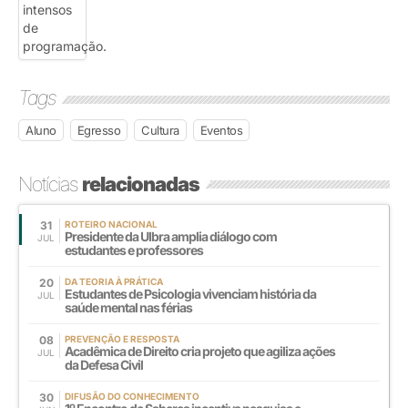
Tags
Aluno
Egresso
Cultura
Eventos
Notícias
relacionadas
31
ROTEIRO NACIONAL
Presidente da Ulbra amplia diálogo com
JUL
estudantes e professores
20
DA TEORIA À PRÁTICA
Estudantes de Psicologia vivenciam história da
JUL
saúde mental nas férias
08
PREVENÇÃO E RESPOSTA
Acadêmica de Direito cria projeto que agiliza ações
JUL
da Defesa Civil
30
DIFUSÃO DO CONHECIMENTO