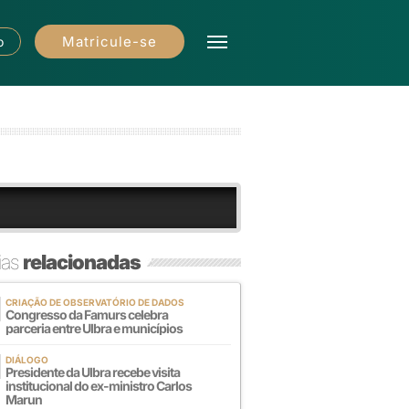
Matricule-se
o
ias
relacionadas
CRIAÇÃO DE OBSERVATÓRIO DE DADOS
Congresso da Famurs celebra
parceria entre Ulbra e municípios
DIÁLOGO
Presidente da Ulbra recebe visita
institucional do ex-ministro Carlos
Marun