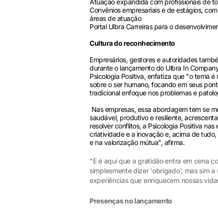
Atuação expandida com profissionais de tod
Convênios empresariais e de estágios, com 
áreas de atuação
Portal Ulbra Carreiras para o desenvolvimen
Cultura do reconhecimento
Empresários, gestores e autoridades també
durante o lançamento do Ulbra In Company
Psicologia Positiva, enfatiza que "o tema 
sobre o ser humano, focando em seus ponto
tradicional enfoque nos problemas e patolo
Nas empresas, essa abordagem tem se mos
saudável, produtivo e resiliente, acrescent
resolver conflitos, a Psicologia Positiva na
criatividade e a inovação e, acima de tudo
e na valorização mútua", afirma.
"E é aqui que a gratidão entra em cena c
simplesmente dizer 'obrigado', mas sim a
experiências que enriquecem nossas vidas"
Presenças no lançamento