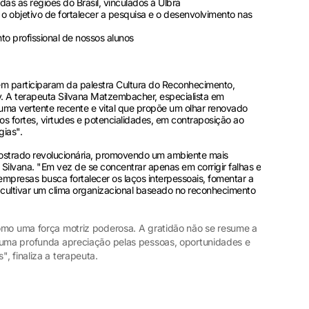
as as regiões do Brasil, vinculados à Ulbra
o objetivo de fortalecer a pesquisa e o desenvolvimento nas
to profissional de nossos alunos
m participaram da palestra Cultura do Reconhecimento,
. A terapeuta Silvana Matzembacher, especialista em
é uma vertente recente e vital que propõe um olhar renovado
s fortes, virtudes e potencialidades, em contraposição ao
gias".
trado revolucionária, promovendo um ambiente mais
a Silvana. "Em vez de se concentrar apenas em corrigir falhas e
s empresas busca fortalecer os laços interpessoais, fomentar a
, cultivar um clima organizacional baseado no reconhecimento
omo uma força motriz poderosa. A gratidão não se resume a
 uma profunda apreciação pelas pessoas, oportunidades e
, finaliza a terapeuta.