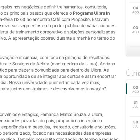
galos nos negócios e definir treinamentos, consultoria,
04
o os principais passos que oferece o
Programa Ulbra In
AGO
ça-feira (12/3) no encontro Café com Propósito. Estavam
 diversos segmentos e do poder público de várias cidades
03
ferta de treinamento corporativo e soluções personalizadas
AGO
vo. A apresentação ocorreu durante a manhã no térreo do
ovação e eficiência, com foco na geração de resultados.
tura e Serviços da Aelbra (mantenedora da Ulbra), Adriano
tico para trazer a comunidade para dentro da Ulbra. As
Últi
 a oportunidade de se integrar aos cursos e assim encontrar
dia. Nossa universidade quer estar, cada vez mais,
03
para juntos construirmos e desenvolvermos inovação".
AGO
31
JUL
nvênios e Estágios, Fernanda Matos Souza, a Ulbra,
rsidades privadas do país, proporciona inserção in
30
experiência em pesquisa, mercado, consultoria e soluções.
JUL
o personalizado, focado nas necessidades das empresas
explica. Também possibilita otimização do tempo e redução