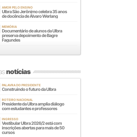
AMOR PELO ENSINO
Ulbra São Jerônimo celebra 35 anos
de docência de Álvaro Werlang
MEMÓRIA
Documentário de alunos da Ulbra
preserva depoimento de Bagre
Fagundes
mas
notícias
PALAVRA DO PRESIDENTE
Construindo o futuro da Ulbra
ROTEIRO NACIONAL
Presidente da Ulbra amplia diálogo
com estudantes e professores
INGRESSO
Vestibular Ulbra 2026/2 está com
inscrições abertas para mais de 50
cursos