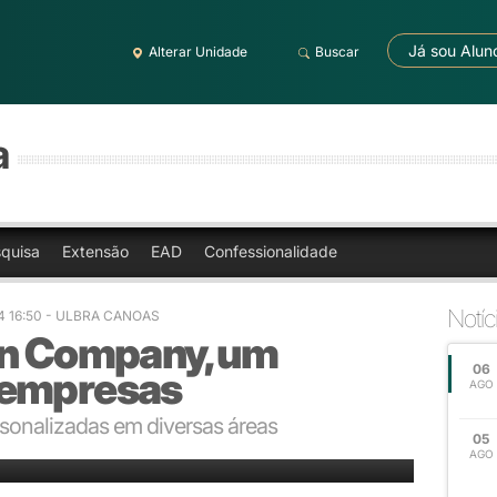
Já sou Alun
Alterar Unidade
Buscar
a
quisa
Extensão
EAD
Confessionalidade
Notíc
4 16:50 - ULBRA CANOAS
In Company, um
06
 empresas
AGO
rsonalizadas em diversas áreas
05
 na geração de resultados
AGO