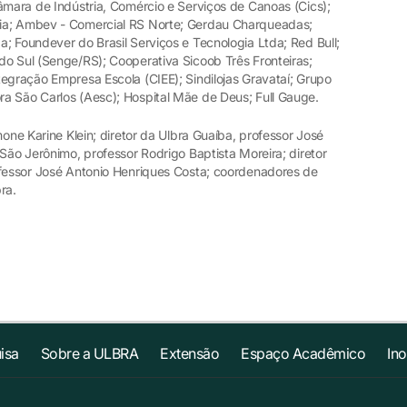
âmara de Indústria, Comércio e Serviços de Canoas (Cics);
ia; Ambev - Comercial RS Norte; Gerdau Charqueadas;
; Foundever do Brasil Serviços e Tecnologia Ltda; Red Bull;
do Sul (Senge/RS); Cooperativa Sicoob Três Fronteiras;
egração Empresa Escola (CIEE); Sindilojas Gravataí; Grupo
 São Carlos (Aesc); Hospital Mãe de Deus; Full Gauge.
mone Karine Klein; diretor da Ulbra Guaíba, professor José
 São Jerônimo, professor Rodrigo Baptista Moreira; diretor
ofessor José Antonio Henriques Costa; coordenadores de
ra.
isa
Sobre a ULBRA
Extensão
Espaço Acadêmico
In