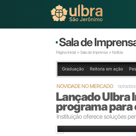
Sala de Imprens
Página Inicial
»
Sala de Imprensa
» Notícia
Graduação
Reitoria em ação
Pes
NOVIDADE NO MERCADO
12/03/202
Lançado Ulbra 
programa para
Instituição oferece soluções pe
Café com Propósito: inovação e eficiência com foco