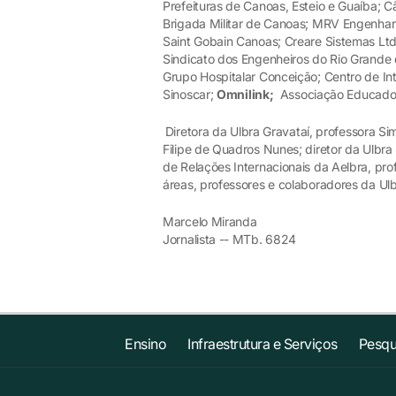
Prefeituras de Canoas, Esteio e Guaíba; C
Brigada Militar de Canoas; MRV Engenhar
Saint Gobain Canoas; Creare Sistemas Ltda
Sindicato dos Engenheiros do Rio Grande 
Grupo Hospitalar Conceição; Centro de Int
Sinoscar;
Omnilink;
Associação Educadora
Diretora da Ulbra Gravataí, professora Si
Filipe de Quadros Nunes; diretor da Ulbra
de Relações Internacionais da Aelbra, pr
áreas, professores e colaboradores da Ulb
Marcelo Miranda
Jornalista -- MTb. 6824
Ensino
Infraestrutura e Serviços
Pesqu