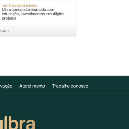
INSTITUIÇÃO DE ENSINO
Ulbra consolida retomada com
educação, investimentos e múltiplos
projetos
 mais »
ovação
Atendimento
Trabalhe conosco