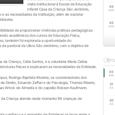
visita institucional à Escola de Educação
04
Infantil Casa da Criança São Jerônimo,
AGO
 e as necessidades da Instituição, além de explorar
tidades.
03
AGO
ibilidade de proporcionar vivências práticas pedagógicas
vendo acadêmicos dos cursos de Educação Física,
isso, também foi explorada a oportunidade do
s da pastoral da Ulbra São Jerônimo, com o objetivo de
Últi
a da Criança, Cátia Santos, e a voluntária Maria Celina
truturas físicas e explicaram as necessidades da Entidade.
03
AGO
mpus, Rodrigo Baptista Moreira, os coordenadores dos
de Direito, Eduardo Zaffari e de Psicologia, Thomás Ribeiro,
31
has Winck de Almeida e do capelão Robson Kaufmann.
JUL
a da Criança atende neste momento 96 crianças de
30
JUL
esenta o esforço e o empenho de fortalecer os laços entre a