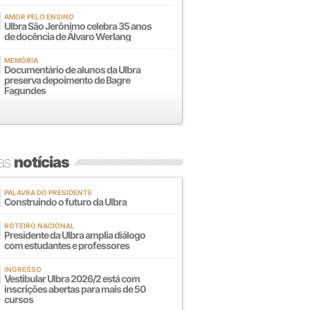
AMOR PELO ENSINO
Ulbra São Jerônimo celebra 35 anos
de docência de Álvaro Werlang
MEMÓRIA
Documentário de alunos da Ulbra
preserva depoimento de Bagre
Fagundes
mas
notícias
PALAVRA DO PRESIDENTE
Construindo o futuro da Ulbra
ROTEIRO NACIONAL
Presidente da Ulbra amplia diálogo
com estudantes e professores
INGRESSO
Vestibular Ulbra 2026/2 está com
inscrições abertas para mais de 50
cursos