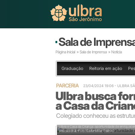
Sala de Imprens
Página Inicial
»
Sala de Imprensa
» Notícia
Graduação
Reitoria em ação
Pes
PARCERIA
23/04/2024 19:06
- ULBRA S
Ulbra busca fo
a Casa da Cria
Colegiado conheceu as estrutu
Ulbra e Casa da Criança: oportunidade de enriquecer
educacional.
Foto: Carla Miller Trainini