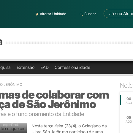
Já sou Alun
Alterar Unidade
Buscar
a
quisa
Extensão
EAD
Confessionalidade
Notíc
ÃO JERÔNIMO
rmas de colaborar com
06
nça de São Jerônimo
AGO
ras e o funcionamento da Entidade
05
AGO
 a experiência
Nesta terça-feira (23/4), o Colegiado da
Ulbra São Jerônimo participou de uma