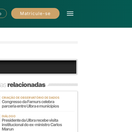
Matricule-se
o
ias
relacionadas
CRIAÇÃO DE OBSERVATÓRIO DE DADOS
Congresso da Famurs celebra
parceria entre Ulbra e municípios
DIÁLOGO
Presidente da Ulbra recebe visita
institucional do ex-ministro Carlos
Marun