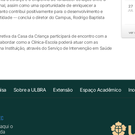
nal, assim como uma oportunidade de enriquecer a
27
JUL
anto contribui positivamente para o desenvolvimento e
idade -- conclui o diretor do Campus, Rodrigo Baptista
ver
iretiva da Casa da Criança participará de encontro com a
 abordar como a Clínica-Escola poderá atuar com as
 na Instituição, através do Serviço de Intervenção em Saúde
isa
Sobre a ULBRA
Extensão
Espaço Acadêmico
In