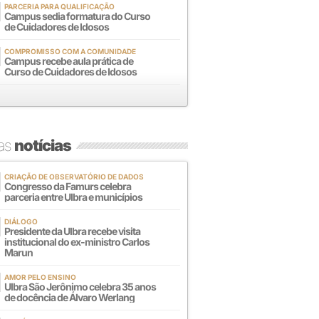
PARCERIA PARA QUALIFICAÇÃO
Campus sedia formatura do Curso
de Cuidadores de Idosos
COMPROMISSO COM A COMUNIDADE
Campus recebe aula prática de
Curso de Cuidadores de Idosos
mas
notícias
CRIAÇÃO DE OBSERVATÓRIO DE DADOS
Congresso da Famurs celebra
parceria entre Ulbra e municípios
DIÁLOGO
Presidente da Ulbra recebe visita
institucional do ex-ministro Carlos
Marun
AMOR PELO ENSINO
Ulbra São Jerônimo celebra 35 anos
de docência de Álvaro Werlang