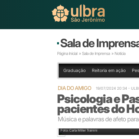
Sala de Imprens
Página Inicial
»
Sala de Imprensa
» Notícia
Graduação
Reitoria em ação
Pes
DIA DO AMIGO
19/07/2024 20:34
- UL
Psicologia e Pas
pacientes do H
Música e palavras de afeto para
Marcelo Duarte e Robson Kaufmann cantaram música
Foto: Carla Miller Trainini