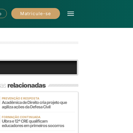
Matricule-se
o
ias
relacionadas
PREVENÇÃO E RESPOSTA
Acadêmica de Direito cria projeto que
agiliza ações da Defesa Civil
FORMAÇÃO CONTINUADA
Ulbra e 12ª CRE qualificam
educadores em primeiros socorros