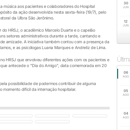
30
 da música aos pacientes e colaboradores do Hospital
JUN
pósito da ação desenvolvida nesta sexta-feira (19/7), pelo
storal da Ulbra São Jerônimo.
12
JUN
lar do HRSJ, o acadêmico Marcelo Duarte e o capelão
ns setores administrativos durante a tarde, cantando e
de amizade. A iniciativa também contou com a presença da
Ramos, e as psicólogas Luana Marques e Andreliz de Lima.
Últi
do no HRSJ que envolveu diferentes ações com os pacientes e
a que antecede o "Dia do Amigo", data comemorada em 20
06
AGO
ela possibilidade de podermos contribuir de alguma
 momento difícil da internação hospitalar.
05
AGO
04
AGO