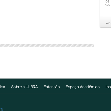
03
AGO
ver
isa
Sobre a ULBRA
Extensão
Espaço Acadêmico
In