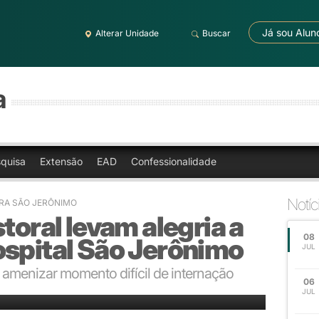
Já sou Alun
Alterar Unidade
Buscar
a
quisa
Extensão
EAD
Confessionalidade
Notíc
BRA SÃO JERÔNIMO
toral levam alegria a
08
ospital São Jerônimo
JUL
 amenizar momento difícil de internação
06
s sobre amizade para pacientes do HRSJ.
JUL