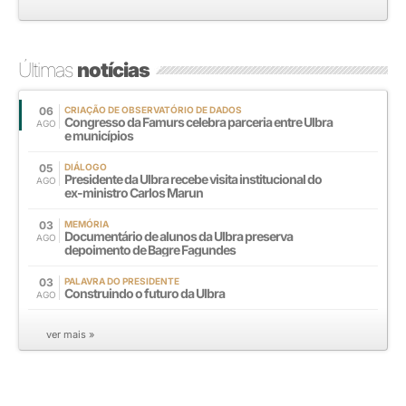
Últimas
notícias
06
CRIAÇÃO DE OBSERVATÓRIO DE DADOS
Congresso da Famurs celebra parceria entre Ulbra
AGO
e municípios
05
DIÁLOGO
Presidente da Ulbra recebe visita institucional do
AGO
ex-ministro Carlos Marun
03
MEMÓRIA
Documentário de alunos da Ulbra preserva
AGO
depoimento de Bagre Fagundes
03
PALAVRA DO PRESIDENTE
Construindo o futuro da Ulbra
AGO
ver mais »