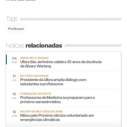
Tags
Professor
Notícias
relacionadas
04
AMOR PELO ENSINO
Ulbra São Jerônimo celebra 35 anos de docência
AGO
de Álvaro Werlang
31
ROTEIRO NACIONAL
Presidente da Ulbra amplia diálogo com
JUL
estudantes e professores
10
FORMAÇÃO DOCENTE
Professores de Medicina se preparam para o
JUL
próximo semestre letivo
10
INICIATIVA MULTIDISCIPLINAR
Mãos pelo Próximo otimiza voluntariado em
JUN
emergências climáticas