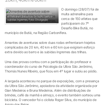
O domingo (28/07) foi de
Amantes de aventura sobre duas rodas
muita adrenalina para
enfrentaram percursos de muito barro e
cerca de 150 atletas que
subidas íngremes.
Foto: Divulgação
participaram do 7º
Desafio Bike Butiá, no
município de Butiá, na Região Carbonífera.
Amantes de aventuras sobre duas rodas enfrentaram trajetos
complicados de 20 km, 40 km e 60 km que exigiram esforço
extra devido ao barro e às subidas íngremes das trilhas.
Uma das provas contou com a participação do professor e
coordenador do curso de Psicologia da Ulbra São Jerônimo,
Thomás Nunes Ribeiro, que ficou em 4º lugar e subiu ao pódio.
A largada aconteceu no parque de exposições, com a presença
da Ulbra São Jerônimo, apoiadora da atividade organizada por
Gian Medeiros e Bruna Medeiros. Além de distribuições de
brindes, café da manhã e almoço, o evento também sorteou uma
bicicleta. O vencedor foi o ciclista Roger Silva, do município de
Arroio dos Ratos.