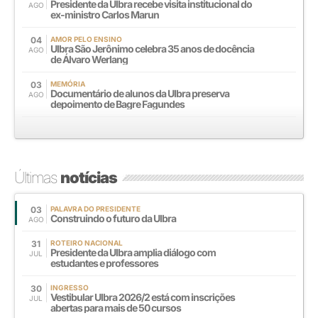
Presidente da Ulbra recebe visita institucional do
AGO
ex-ministro Carlos Marun
04
AMOR PELO ENSINO
Ulbra São Jerônimo celebra 35 anos de docência
AGO
de Álvaro Werlang
03
MEMÓRIA
Documentário de alunos da Ulbra preserva
AGO
depoimento de Bagre Fagundes
Últimas
notícias
03
PALAVRA DO PRESIDENTE
Construindo o futuro da Ulbra
AGO
31
ROTEIRO NACIONAL
Presidente da Ulbra amplia diálogo com
JUL
estudantes e professores
30
INGRESSO
Vestibular Ulbra 2026/2 está com inscrições
JUL
abertas para mais de 50 cursos