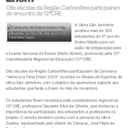
Oito escolas da Região Carbonífera participaram
do encontro da 12ªCRE
A Ulbra São Jerônimo
Caravana do Enem reuniu mais de 300
acolheu mais de 300
estudantes na Ulbra São Jerônimo.
Foto:
estudantes do 3º ano do
Carla Miller Trainini
Ensino Médio para um
aulão de preparação para
o Exame Nacional do Ensino Médio (Enem), promovido pela 12ª
Coordenadoria Regional de Educação (12ª CRE).
Oito escolas da Região Carbonífera participaram da Caravana
"Vamo pra Cima Enem 2024" ocorrida no Ginásio de Esportes da
Ulbra São Jerônimo, com o objetivo de oportunizar suporte aos
estudantes que farão o Enem no mês de novembro.
Os estudantes foram recebidos pela coordenadora regional da
12ª CRE, professora Claudete Silva de Oliveira, que destacou a
importância da participação dos estudantes e professores no
projeto. O evento também contou com a parceria da Ulbra
Guaíba, representada pelo diretor do Campus, José Filipe de