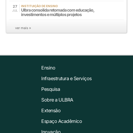
27
INSTITUIÇÃO DE ENSINO
Ulbra consolida retomada com educação,
JUL
investimentos e múltiplos projetos
ver mais »
Ensino
Infraestrutura e Serviços
Pesquisa
Sobre a ULBRA
Extensão
Espaço Acadêmico
Inovação