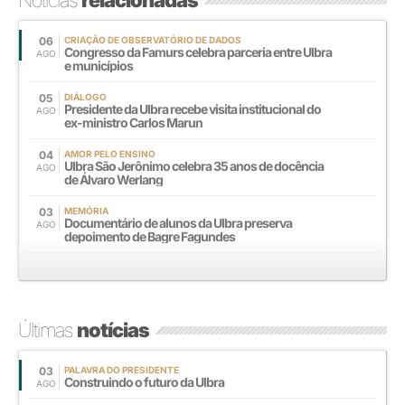
06
CRIAÇÃO DE OBSERVATÓRIO DE DADOS
Congresso da Famurs celebra parceria entre Ulbra
AGO
e municípios
05
DIÁLOGO
Presidente da Ulbra recebe visita institucional do
AGO
ex-ministro Carlos Marun
04
AMOR PELO ENSINO
Ulbra São Jerônimo celebra 35 anos de docência
AGO
de Álvaro Werlang
03
MEMÓRIA
Documentário de alunos da Ulbra preserva
AGO
depoimento de Bagre Fagundes
Últimas
notícias
03
PALAVRA DO PRESIDENTE
Construindo o futuro da Ulbra
AGO