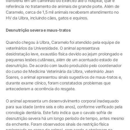
transferiu em um caminhão do Exército até o hospital, que é
referência no tratamento de animais de grande porte. Além de
Caramelo, cerca de 1,5 mil animais receberam atendimento no
HV da Ulbra, incluindo cães, gatos e equinos.
Desnutrição severa e maus-tratos
Quando chegou à Ulbra, Caramelo foi atendido pela equipe de
veterinários da Universidade. O animal apresentava
desidratação leve, exaustão física devido ao jejum prolongado e
pequenas lesões cutâneas, além de um acentuado estado de
desnutrição. De acordo com laudo produzido pelo coordenador
do curso de Medicina Veterinária da Ulbra, veterinário Jean
Soares, o animal apresentou sinais sugestivos de maus-tratos e,
durante exame clínico, foram constatados problemas que
antecederam a ocorrência do resgate.
O animal apresenta um desenvolvimento corporal inadequado
para sua idade (entre seis e oito anos), conforme verificado pela
cronologia dentária. Este fato indica que o cavalo sofria de
desnutrição severa há um longo período de tempo, antes mesmo
da enchente. Foram observados sinais de restrição física
prolongada no corpo do animal, com corda e atrelagem na