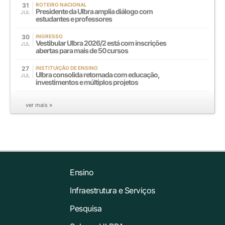
31
ROTEIRO NACIONAL
Presidente da Ulbra amplia diálogo com
JUL
estudantes e professores
30
INGRESSO
Vestibular Ulbra 2026/2 está com inscrições
JUL
abertas para mais de 50 cursos
27
INSTITUIÇÃO DE ENSINO
Ulbra consolida retomada com educação,
JUL
investimentos e múltiplos projetos
ver mais »
Ensino
Infraestrutura e Serviços
Pesquisa