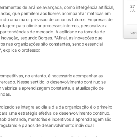
27
rramentas de análise avançada, como inteligência artificial,
JUL
e dados, que permitem aos líderes acompanhar métricas em
litando uma maior previsão de cenários futuros. Empresas de
ordagem para otimizar processos internos, personalizar a
ipar tendências de mercado. A agilidade na tomada de
ver
 inovação, segundo Borges. "Afinal, as inovações que
vos nas organizações são constantes, sendo essencial
, explica o professor.
ompetitivas, no entanto, é necessário acompanhar as
ercado. Nesse sentido, o desenvolvimento contínuo se
valoriza a aprendizagem constante, a atualização de
andas.
izado se integra ao dia a dia da organização é o primeiro
para uma estratégia efetiva de desenvolvimento contínuo.
sob demanda, mentorias e incentivos à aprendizagem são
gulares e planos de desenvolvimento individual.