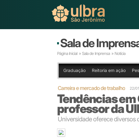
Sala de Imprens
Página Inicial
»
Sala de Imprensa
» Notícia
Graduação
Reitoria em ação
Pes
Carreira e mercado de trabalho
22/0
Tendências em 
professor da Ulb
Universidade oferece diversos