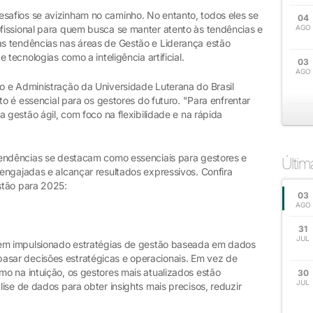
afios se avizinham no caminho. No entanto, todos eles se
04
issional para quem busca se manter atento às tendências e
AGO
s tendências nas áreas de Gestão e Liderança estão
tecnologias como a inteligência artificial.
03
AGO
 e Administração da Universidade Luterana do Brasil
to é essencial para os gestores do futuro. "Para enfrentar
 gestão ágil, com foco na flexibilidade e na rápida
tendências se destacam como essenciais para gestores e
Últi
engajadas e alcançar resultados expressivos. Confira
stão para 2025:
03
AGO
31
JUL
tem impulsionado estratégias de gestão baseada em dados
sar decisões estratégicas e operacionais. Em vez de
o na intuição, os gestores mais atualizados estão
30
JUL
ise de dados para obter insights mais precisos, reduzir