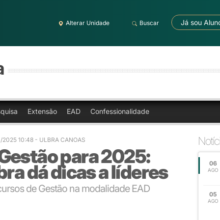
Já sou Alun
Alterar Unidade
Buscar
a
quisa
Extensão
EAD
Confessionalidade
Notíc
1/2025 10:48 - ULBRA CANOAS
Gestão para 2025:
06
ra dá dicas a líderes
AGO
 cursos de Gestão na modalidade EAD
05
AGO