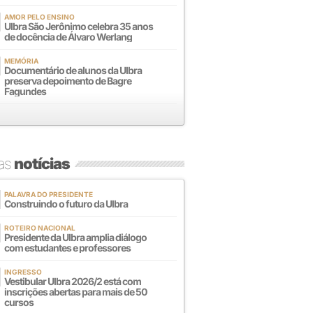
AMOR PELO ENSINO
Ulbra São Jerônimo celebra 35 anos
de docência de Álvaro Werlang
MEMÓRIA
Documentário de alunos da Ulbra
preserva depoimento de Bagre
Fagundes
mas
notícias
PALAVRA DO PRESIDENTE
Construindo o futuro da Ulbra
ROTEIRO NACIONAL
Presidente da Ulbra amplia diálogo
com estudantes e professores
INGRESSO
Vestibular Ulbra 2026/2 está com
inscrições abertas para mais de 50
cursos