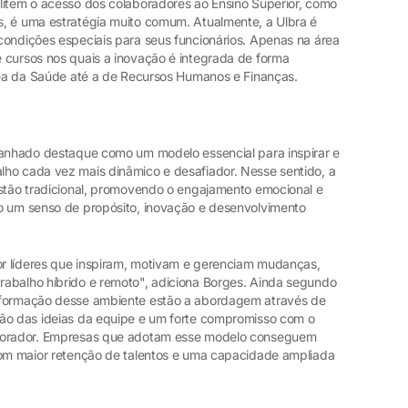
litem o acesso dos colaboradores ao Ensino Superior, como
, é uma estratégia muito comum. Atualmente, a Ulbra é
condições especiais para seus funcionários. Apenas na área
 cursos nos quais a inovação é integrada de forma
área da Saúde até a de Recursos Humanos e Finanças.
ganhado destaque como um modelo essencial para inspirar e
ho cada vez mais dinâmico e desafiador. Nesse sentido, a
estão tradicional, promovendo o engajamento emocional e
o um senso de propósito, inovação e desenvolvimento
por líderes que inspiram, motivam e gerenciam mudanças,
abalho híbrido e remoto", adiciona Borges. Ainda segundo
 formação desse ambiente estão a abordagem através de
ção das ideias da equipe e um forte compromisso com o
aborador. Empresas que adotam esse modelo conseguem
com maior retenção de talentos e uma capacidade ampliada