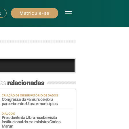
Matricule-se
o
ias
relacionadas
CRIAÇÃO DE OBSERVATÓRIO DE DADOS
Congresso da Famurs celebra
parceria entre Ulbra e municípios
DIÁLOGO
Presidente da Ulbra recebe visita
institucional do ex-ministro Carlos
Marun