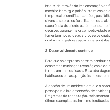
Isso se dá através da implementação de fe
machine learning e painéis interativos d
tempo real e identificar padrões, possibi
diversos setores estão utilizando essa ab
experiência do cliente e até mesmo antec
decisões garante maior competitividade e
fomentam novas ideias e processos criati
contar com gestores aptos a gerenciá-las"
2. Desenvolvimento contínuo
Para que as empresas possam continuar c
constantes mudanças tecnológicas e de m
tornou uma necessidade. Essa abordagem 
habilidades e a adaptação às novas dem
A criação de um ambiente em que o aprend
passo para a implementação de políticas 
Programas de capacitação, treinamentos 
ótimos exemplos, assim como feedbacks re