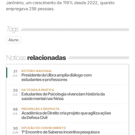
Jerônimo, um crescimento de 119% desde 2022, quando
empregava 259 pessoas.
Tags
Aluno
Notícias
relacionadas
31
ROTEIRO NACIONAL
Presidente da Ulbra amplia diálogo com
JUL
estudantes e professores
20
DA TEORIA À PRÁTICA
Estudantes de Psicologia vivenciam história da
JUL
saúde mental nas férias
08
PREVENÇÃO E RESPOSTA
Acadêmica de Direito cria projeto que agiliza ações
JUL
da Defesa Civil
30
DIFUSÃO DO CONHECIMENTO
1º Encontro de Saberes incentiva pesquisa e
JUN