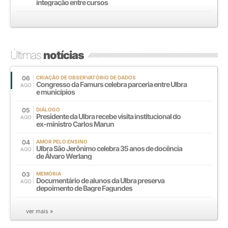
integração entre cursos
Últimas
notícias
06
CRIAÇÃO DE OBSERVATÓRIO DE DADOS
Congresso da Famurs celebra parceria entre Ulbra
AGO
e municípios
05
DIÁLOGO
Presidente da Ulbra recebe visita institucional do
AGO
ex-ministro Carlos Marun
04
AMOR PELO ENSINO
Ulbra São Jerônimo celebra 35 anos de docência
AGO
de Álvaro Werlang
03
MEMÓRIA
Documentário de alunos da Ulbra preserva
AGO
depoimento de Bagre Fagundes
ver mais »