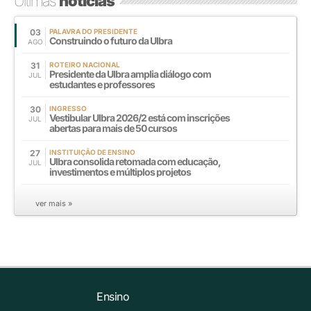
Últimas
notícias
03
PALAVRA DO PRESIDENTE
Construindo o futuro da Ulbra
AGO
31
ROTEIRO NACIONAL
Presidente da Ulbra amplia diálogo com
JUL
estudantes e professores
30
INGRESSO
Vestibular Ulbra 2026/2 está com inscrições
JUL
abertas para mais de 50 cursos
27
INSTITUIÇÃO DE ENSINO
Ulbra consolida retomada com educação,
JUL
investimentos e múltiplos projetos
ver mais »
Ensino