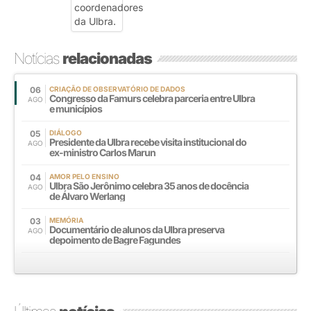
Notícias
relacionadas
06
CRIAÇÃO DE OBSERVATÓRIO DE DADOS
Congresso da Famurs celebra parceria entre Ulbra
AGO
e municípios
05
DIÁLOGO
Presidente da Ulbra recebe visita institucional do
AGO
ex-ministro Carlos Marun
04
AMOR PELO ENSINO
Ulbra São Jerônimo celebra 35 anos de docência
AGO
de Álvaro Werlang
03
MEMÓRIA
Documentário de alunos da Ulbra preserva
AGO
depoimento de Bagre Fagundes