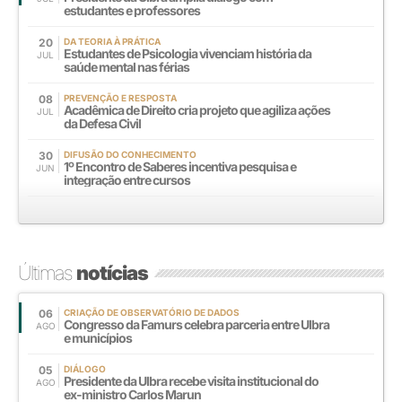
estudantes e professores
20
DA TEORIA À PRÁTICA
Estudantes de Psicologia vivenciam história da
JUL
saúde mental nas férias
08
PREVENÇÃO E RESPOSTA
Acadêmica de Direito cria projeto que agiliza ações
JUL
da Defesa Civil
30
DIFUSÃO DO CONHECIMENTO
1º Encontro de Saberes incentiva pesquisa e
JUN
integração entre cursos
Últimas
notícias
06
CRIAÇÃO DE OBSERVATÓRIO DE DADOS
Congresso da Famurs celebra parceria entre Ulbra
AGO
e municípios
05
DIÁLOGO
Presidente da Ulbra recebe visita institucional do
AGO
ex-ministro Carlos Marun