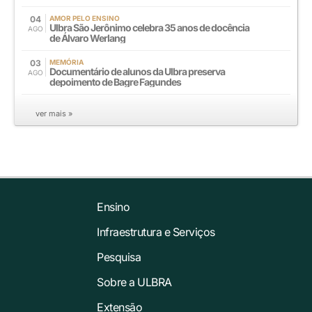
04
AMOR PELO ENSINO
Ulbra São Jerônimo celebra 35 anos de docência
AGO
de Álvaro Werlang
03
MEMÓRIA
Documentário de alunos da Ulbra preserva
AGO
depoimento de Bagre Fagundes
ver mais »
Ensino
Infraestrutura e Serviços
Pesquisa
Sobre a ULBRA
Extensão