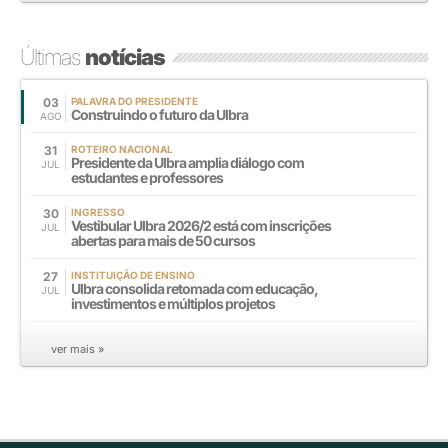
Últimas
notícias
03
PALAVRA DO PRESIDENTE
Construindo o futuro da Ulbra
AGO
31
ROTEIRO NACIONAL
Presidente da Ulbra amplia diálogo com
JUL
estudantes e professores
30
INGRESSO
Vestibular Ulbra 2026/2 está com inscrições
JUL
abertas para mais de 50 cursos
27
INSTITUIÇÃO DE ENSINO
Ulbra consolida retomada com educação,
JUL
investimentos e múltiplos projetos
ver mais »