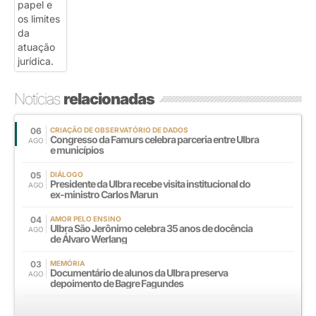
Notícias
relacionadas
06
CRIAÇÃO DE OBSERVATÓRIO DE DADOS
Congresso da Famurs celebra parceria entre Ulbra
AGO
e municípios
05
DIÁLOGO
Presidente da Ulbra recebe visita institucional do
AGO
ex-ministro Carlos Marun
04
AMOR PELO ENSINO
Ulbra São Jerônimo celebra 35 anos de docência
AGO
de Álvaro Werlang
03
MEMÓRIA
Documentário de alunos da Ulbra preserva
AGO
depoimento de Bagre Fagundes