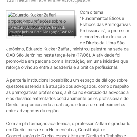
Com o tema
"Fundamentos Éticos e
Eduardo Kucker Zaffari proporcionou
Práticos das Prerrogativas
reflexões sobre o papel e os limites da
Profissionais", o professor
atuação jurídica.
Foto: Divulgação/OAB São
Jerônimo
e coordenador do curso
de Direito da Ulbra São
Jerônimo, Eduardo Kucker Zaffari, ministrou palestra na sede da
OAB São Jerônimo nesta terça-feira (17/06). A atividade foi
promovida em parceria com a Instituição, em uma iniciativa que
reforça o vínculo entre a academia e a prática profissional.
A parceria institucional possibilitou um espaço de diálogo sobre
questões essenciais à atuação dos advogados, como o respeito
às prerrogativas profissionais, a ética no exercício da advocacia
e os desafios enfrentados cotidianamente pelos profissionais do
Direito, proporcionando atualização e troca de conhecimentos
entre advogados da região.
Com ampla formação acadêmica, o professor Zaffari é graduado
em Direito, mestre em Hermenêutica, Constituição e
Concretização de Direito, especialista em Direito do Trabalho e