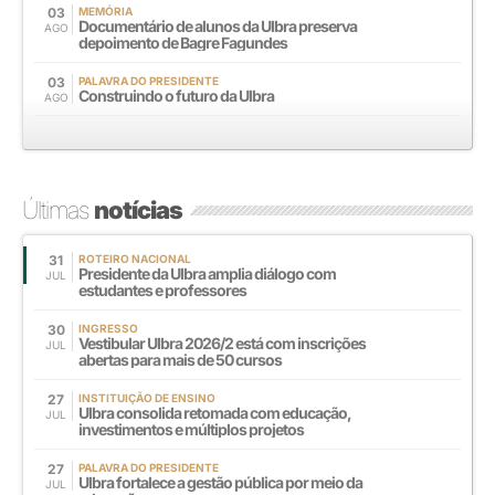
03
MEMÓRIA
Documentário de alunos da Ulbra preserva
AGO
depoimento de Bagre Fagundes
03
PALAVRA DO PRESIDENTE
Construindo o futuro da Ulbra
AGO
Últimas
notícias
31
ROTEIRO NACIONAL
Presidente da Ulbra amplia diálogo com
JUL
estudantes e professores
30
INGRESSO
Vestibular Ulbra 2026/2 está com inscrições
JUL
abertas para mais de 50 cursos
27
INSTITUIÇÃO DE ENSINO
Ulbra consolida retomada com educação,
JUL
investimentos e múltiplos projetos
27
PALAVRA DO PRESIDENTE
Ulbra fortalece a gestão pública por meio da
JUL