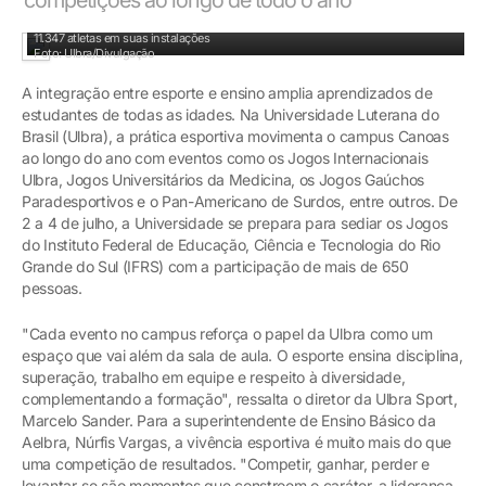
Apenas nos últimos meses de 2024, o Complexo Esportivo da Ulbra recebeu
11.347 atletas em suas instalações
Foto: Ulbra/Divulgação
A integração entre esporte e ensino amplia aprendizados de
estudantes de todas as idades. Na Universidade Luterana do
Brasil (Ulbra), a prática esportiva movimenta o campus Canoas
ao longo do ano com eventos como os Jogos Internacionais
Ulbra, Jogos Universitários da Medicina, os Jogos Gaúchos
Paradesportivos e o Pan-Americano de Surdos, entre outros. De
2 a 4 de julho, a Universidade se prepara para sediar os Jogos
do Instituto Federal de Educação, Ciência e Tecnologia do Rio
Grande do Sul (IFRS) com a participação de mais de 650
pessoas.
"Cada evento no campus reforça o papel da Ulbra como um
espaço que vai além da sala de aula. O esporte ensina disciplina,
superação, trabalho em equipe e respeito à diversidade,
complementando a formação", ressalta o diretor da Ulbra Sport,
Marcelo Sander. Para a superintendente de Ensino Básico da
Aelbra, Núrfis Vargas, a vivência esportiva é muito mais do que
uma competição de resultados. "Competir, ganhar, perder e
levantar-se são momentos que constroem o caráter, a liderança,